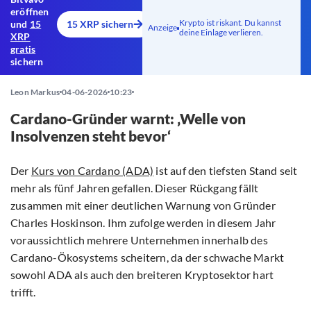
eröffnen
Krypto ist riskant. Du kannst
und
15
15 XRP sichern
Anzeige
deine Einlage verlieren.
XRP
gratis
sichern
Leon Markus
04-06-2026
10:23
Cardano-Gründer warnt: ‚Welle von
Insolvenzen steht bevor‘
Der
Kurs von Cardano (ADA)
ist auf den tiefsten Stand seit
mehr als fünf Jahren gefallen. Dieser Rückgang fällt
zusammen mit einer deutlichen Warnung von Gründer
Charles Hoskinson. Ihm zufolge werden in diesem Jahr
voraussichtlich mehrere Unternehmen innerhalb des
Cardano-Ökosystems scheitern, da der schwache Markt
sowohl ADA als auch den breiteren Kryptosektor hart
trifft.