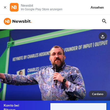
Newsbit
Ansehen
Im Google Play Store anzeigen
Cardano
Konto bei
Bitvavo