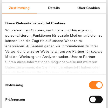
Zustimmung
Details
Über Cookies
Was, wenn ich...?
Diese Webseite verwendet Cookies
Wir verwenden Cookies, um Inhalte und Anzeigen zu
Zie hoeveel waarde je vandaag zou hebben als
personalisieren, Funktionen für soziale Medien anbieten zu
je dollar-cost averaging had toegepast op
können und die Zugriffe auf unsere Website zu
verschillende cryptocurrencies.
analysieren. Außerdem geben wir Informationen zu Ihrer
Verwendung unserer Website an unsere Partner für soziale
Hätte investiert
In
Medien, Werbung und Analysen weiter. Unsere Partner
führen diese Informationen möglicherweise mit weiteren
$
Daten zusammen, die Sie ihnen bereitgestellt haben oder
die sie im Rahmen Ihrer Nutzung der Dienste gesammelt
Jede
Seit
haben.
Einwilligungsauswahl
Notwendig
Gesamtwert
Präferenzen
$
1.576,35
- 0,00%
- $ 1.423,65