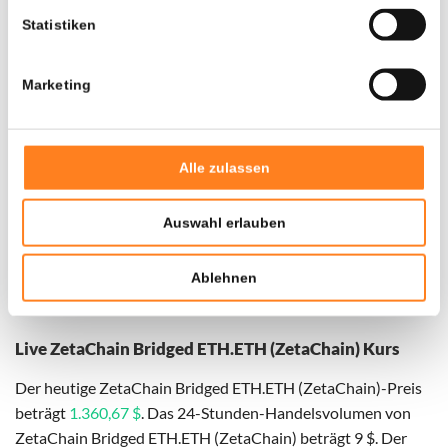
Statistiken
Marketing
Alle zulassen
Auswahl erlauben
Für
ZetaChain Bridged ETH.ETH (ZetaChain)
haben wir
historische Daten seit
01-03-2024
, das hypothetische
Ablehnen
erste Investitionsdatum wurde entsprechend angepasst.
Live ZetaChain Bridged ETH.ETH (ZetaChain) Kurs
Der heutige ZetaChain Bridged ETH.ETH (ZetaChain)-Preis
beträgt
1.360,67 $
. Das 24-Stunden-Handelsvolumen von
ZetaChain Bridged ETH.ETH (ZetaChain) beträgt 9 $. Der