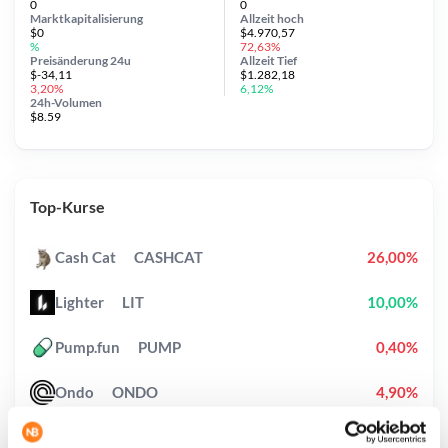
0
0
Marktkapitalisierung
Allzeit
hoch
$0
$4.970,57
%
72,63%
Preisänderung
24u
Allzeit
Tief
$-34,11
$1.282,18
3,20%
6,12%
24h-Volumen
$8.59
Top-Kurse
Cash Cat
CASHCAT
26,00%
Lighter
LIT
10,00%
Pump.fun
PUMP
0,40%
Ondo
ONDO
4,90%
Bitcoin
BTC
0,90%