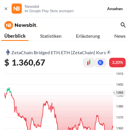
Newsbit
Ansehen
Im Google Play Store anzeigen
Überblick
Statistiken
Erläuterung
News
ZetaChain Bridged ETH.ETH (ZetaChain) Kurs
#
$
1.360,67
3,20%
€