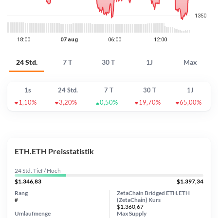
24 Std.
7 T
30 T
1J
Max
1s
24 Std.
7 T
30 T
1J
1,10%
3,20%
0,50%
19,70%
65,00%
ETH.ETH Preisstatistik
24 Std. Tief / Hoch
$1.346,83
$1.397,34
Rang
ZetaChain Bridged ETH.ETH
#
(ZetaChain) Kurs
$1.360,67
Umlaufmenge
Max Supply