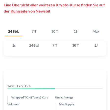
Eine Übersicht aller weiteren Krypto-Kurse finden Sie auf
der
Kursseite
von Newsbit
24 Std.
7 T
30 T
1J
Max
1s
24 Std.
7 T
30 T
1J
24 Std. Tief / Hoch
Wrapped TON (Tonco) Kurs
Umlaufmenge
Volumen
Max Supply