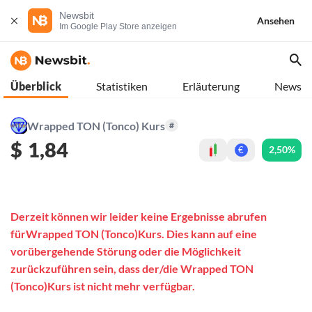
Newsbit
Ansehen
Im Google Play Store anzeigen
Überblick
Statistiken
Erläuterung
News
Wrapped TON (Tonco) Kurs
#
$
1,84
2,50%
€
Derzeit können wir leider keine Ergebnisse abrufen
fürWrapped TON (Tonco)Kurs. Dies kann auf eine
vorübergehende Störung oder die Möglichkeit
zurückzuführen sein, dass der/die Wrapped TON
(Tonco)Kurs ist nicht mehr verfügbar.