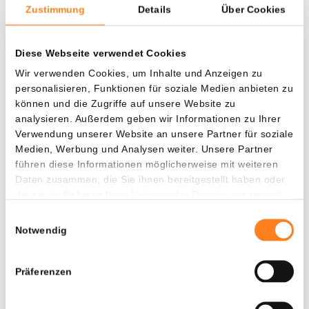
Zustimmung
Details
Über Cookies
Diese Webseite verwendet Cookies
Was, wenn ich...?
Wir verwenden Cookies, um Inhalte und Anzeigen zu
Zie hoeveel waarde je vandaag zou hebben als
personalisieren, Funktionen für soziale Medien anbieten zu
je dollar-cost averaging had toegepast op
können und die Zugriffe auf unsere Website zu
verschillende cryptocurrencies.
analysieren. Außerdem geben wir Informationen zu Ihrer
Verwendung unserer Website an unsere Partner für soziale
Hätte investiert
In
Medien, Werbung und Analysen weiter. Unsere Partner
führen diese Informationen möglicherweise mit weiteren
$
Daten zusammen, die Sie ihnen bereitgestellt haben oder
die sie im Rahmen Ihrer Nutzung der Dienste gesammelt
Jede
Seit
haben.
Einwilligungsauswahl
Notwendig
Gesamtwert
Präferenzen
---