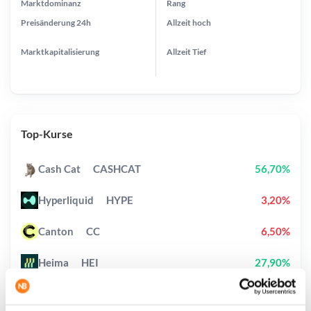
Marktdominanz
Rang
Preisänderung
24h
Allzeit
hoch
Marktkapitalisierung
Allzeit
Tief
Top-Kurse
Cash Cat
CASHCAT
56,70%
Hyperliquid
HYPE
3,20%
Canton
CC
6,50%
Heima
HEI
27,90%
Pudgy Penguins
PENGU
1,10%