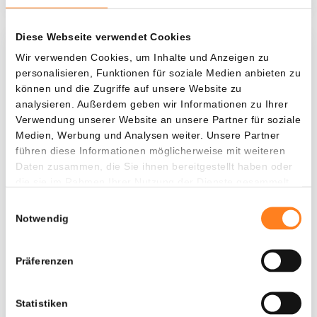
Diese Webseite verwendet Cookies
Was, wenn ich...?
Wir verwenden Cookies, um Inhalte und Anzeigen zu
personalisieren, Funktionen für soziale Medien anbieten zu
Zie hoeveel waarde je vandaag zou hebben als
können und die Zugriffe auf unsere Website zu
je dollar-cost averaging had toegepast op
analysieren. Außerdem geben wir Informationen zu Ihrer
Verwendung unserer Website an unsere Partner für soziale
verschillende cryptocurrencies.
Medien, Werbung und Analysen weiter. Unsere Partner
Hätte investiert
In
führen diese Informationen möglicherweise mit weiteren
Daten zusammen, die Sie ihnen bereitgestellt haben oder
$
die sie im Rahmen Ihrer Nutzung der Dienste gesammelt
haben.
Jede
Seit
Einwilligungsauswahl
Notwendig
Präferenzen
Gesamtwert
$
545,10
Statistiken
- 0,00%
- $ 554,90