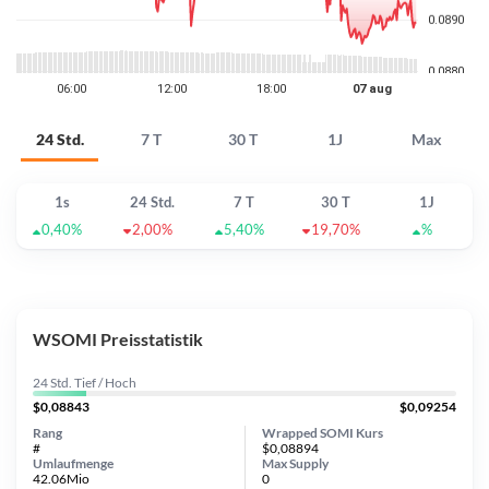
24 Std.
7 T
30 T
1J
Max
1s
24 Std.
7 T
30 T
1J
0,40%
2,00%
5,40%
19,70%
%
WSOMI Preisstatistik
24 Std. Tief / Hoch
$0,08843
$0,09254
Rang
Wrapped SOMI Kurs
#
$0,08894
Umlaufmenge
Max Supply
42.06Mio
0