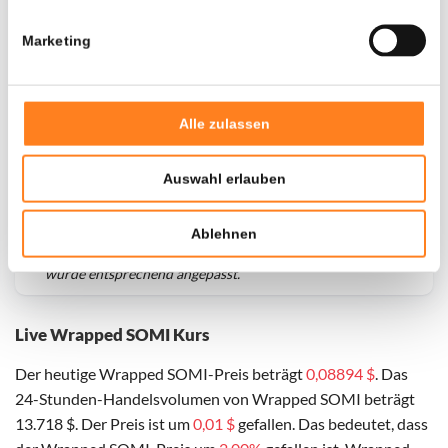
Marketing
Alle zulassen
Auswahl erlauben
Für
Wrapped SOMI
haben wir historische Daten seit
01-
Ablehnen
10-2025
, das hypothetische erste Investitionsdatum
wurde entsprechend angepasst.
Live Wrapped SOMI Kurs
Der heutige Wrapped SOMI-Preis beträgt
0,08894 $
. Das
24-Stunden-Handelsvolumen von Wrapped SOMI beträgt
13.718 $. Der Preis ist um
0,01 $
gefallen. Das bedeutet, dass