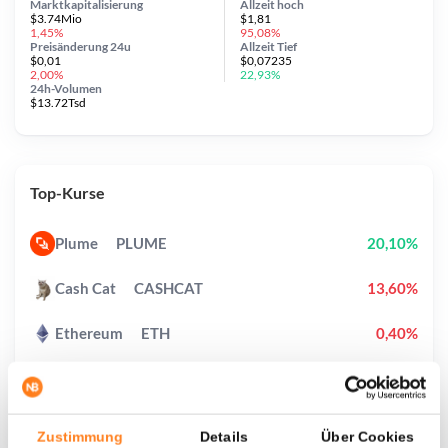
Marktkapitalisierung
Allzeit
hoch
$3.74Mio
$1,81
1,45%
95,08%
Preisänderung
24u
Allzeit
Tief
$0,01
$0,07235
2,00%
22,93%
24h-Volumen
$13.72Tsd
Top-Kurse
Plume
PLUME
20,10%
Cash Cat
CASHCAT
13,60%
Ethereum
ETH
0,40%
Fusionist
ACE
84,30%
Kaspa
KAS
1,90%
Zustimmung
Details
Über Cookies