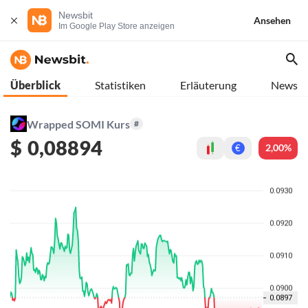
Newsbit
Ansehen
Im Google Play Store anzeigen
Überblick
Statistiken
Erläuterung
News
Wrapped SOMI Kurs
#
$
0,08894
2,00%
€