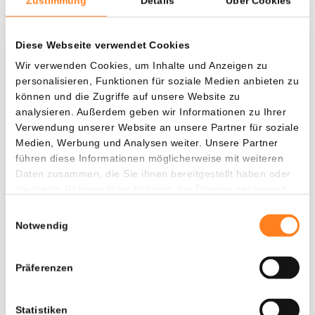
Zustimmung
Details
Über Cookies
Diese Webseite verwendet Cookies
Was, wenn ich...?
Wir verwenden Cookies, um Inhalte und Anzeigen zu
personalisieren, Funktionen für soziale Medien anbieten zu
Zie hoeveel waarde je vandaag zou hebben als
können und die Zugriffe auf unsere Website zu
je dollar-cost averaging had toegepast op
analysieren. Außerdem geben wir Informationen zu Ihrer
verschillende cryptocurrencies.
Verwendung unserer Website an unsere Partner für soziale
Medien, Werbung und Analysen weiter. Unsere Partner
Hätte investiert
In
führen diese Informationen möglicherweise mit weiteren
$
Daten zusammen, die Sie ihnen bereitgestellt haben oder
die sie im Rahmen Ihrer Nutzung der Dienste gesammelt
Jede
Seit
haben.
Einwilligungsauswahl
Notwendig
Präferenzen
Gesamtwert
$
397,06
- 0,00%
- $ 1.002,94
Statistiken