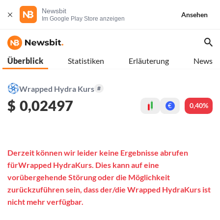
Newsbit
Ansehen
Im Google Play Store anzeigen
Überblick
Statistiken
Erläuterung
News
Wrapped Hydra Kurs
#
$
0,02497
0,40%
€
Derzeit können wir leider keine Ergebnisse abrufen
fürWrapped HydraKurs. Dies kann auf eine
vorübergehende Störung oder die Möglichkeit
zurückzuführen sein, dass der/die Wrapped HydraKurs ist
nicht mehr verfügbar.