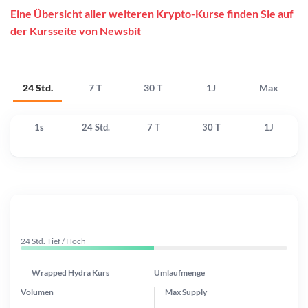
Eine Übersicht aller weiteren Krypto-Kurse finden Sie auf
der
Kursseite
von Newsbit
24 Std.
7 T
30 T
1J
Max
1s
24 Std.
7 T
30 T
1J
24 Std. Tief / Hoch
Wrapped Hydra Kurs
Umlaufmenge
Volumen
Max Supply