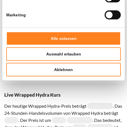
Marketing
Alle zulassen
Auswahl erlauben
Für
Wrapped Hydra
haben wir historische Daten seit
01-
Ablehnen
07-2025
, das hypothetische erste Investitionsdatum
wurde entsprechend angepasst.
Live Wrapped Hydra Kurs
Der heutige Wrapped Hydra-Preis beträgt
. Das
24-Stunden-Handelsvolumen von Wrapped Hydra beträgt
. Der Preis ist um
. Das bedeutet,