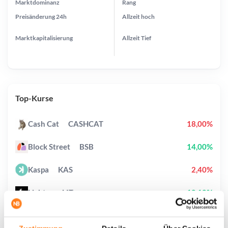
Marktdominanz
Rang
Preisänderung
24h
Allzeit
hoch
Marktkapitalisierung
Allzeit
Tief
Top-Kurse
Cash Cat
CASHCAT
18,00%
Block Street
BSB
14,00%
Kaspa
KAS
2,40%
Lighter
LIT
10,10%
Canton
CC
13,40%