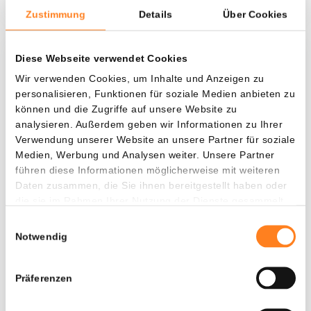
Zustimmung
Details
Über Cookies
Diese Webseite verwendet Cookies
Was, wenn ich...?
Wir verwenden Cookies, um Inhalte und Anzeigen zu
personalisieren, Funktionen für soziale Medien anbieten zu
Zie hoeveel waarde je vandaag zou hebben als
können und die Zugriffe auf unsere Website zu
je dollar-cost averaging had toegepast op
analysieren. Außerdem geben wir Informationen zu Ihrer
verschillende cryptocurrencies.
Verwendung unserer Website an unsere Partner für soziale
Medien, Werbung und Analysen weiter. Unsere Partner
Hätte investiert
In
führen diese Informationen möglicherweise mit weiteren
$
Daten zusammen, die Sie ihnen bereitgestellt haben oder
die sie im Rahmen Ihrer Nutzung der Dienste gesammelt
Jede
Seit
haben.
Einwilligungsauswahl
Notwendig
Präferenzen
Gesamtwert
$
1.685,46
- 0,00%
- $ 514,54