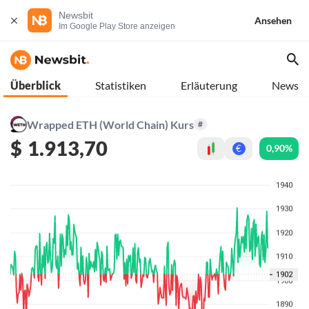
Newsbit
Ansehen
Im Google Play Store anzeigen
Überblick
Statistiken
Erläuterung
News
Wrapped ETH (World Chain) Kurs
#
$
1.913,70
0,90%
€