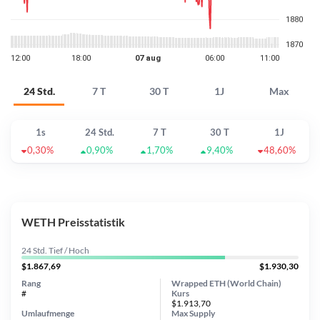
24 Std.
7 T
30 T
1J
Max
1s
24 Std.
7 T
30 T
1J
0,30%
0,90%
1,70%
9,40%
48,60%
WETH Preisstatistik
24 Std. Tief / Hoch
$1.867,69
$1.930,30
Rang
Wrapped ETH (World Chain)
#
Kurs
$1.913,70
Umlaufmenge
Max Supply