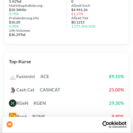
5.41Tsd
0
Marktkapitalisierung
Allzeit
hoch
$10.36Mio
$4.941,26
0,79%
61,27%
Preisänderung
24u
Allzeit
Tief
$10,20
$0,1215
0,90%
1.575.504,02%
24h-Volumen
$36.29Tsd
Top-Kurse
Fusionist
ACE
89,10%
Cash Cat
CASHCAT
21,00%
KGeN
KGEN
29,30%
Bonk
BONK
9,90%
Lighter
LIT
11,00%