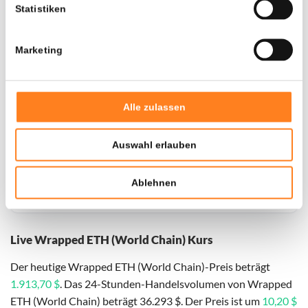
Statistiken
Marketing
Alle zulassen
Auswahl erlauben
Für
Wrapped ETH (World Chain)
haben wir historische
Daten seit
01-11-2024
, das hypothetische erste
Ablehnen
Investitionsdatum wurde entsprechend angepasst.
Live Wrapped ETH (World Chain) Kurs
Der heutige Wrapped ETH (World Chain)-Preis beträgt
1.913,70 $
. Das 24-Stunden-Handelsvolumen von Wrapped
ETH (World Chain) beträgt 36.293 $. Der Preis ist um
10,20 $