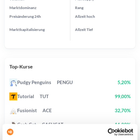
Marktdominanz
Rang
Preisänderung
24h
Allzeit
hoch
Marktkapitalisierung
Allzeit
Tief
Top-Kurse
Pudgy Penguins
PENGU
5,20%
Tutorial
TUT
99,00%
Fusionist
ACE
32,70%
Cash Cat
CASHCAT
11,80%
The Black Bull
ANSEM
3,80%