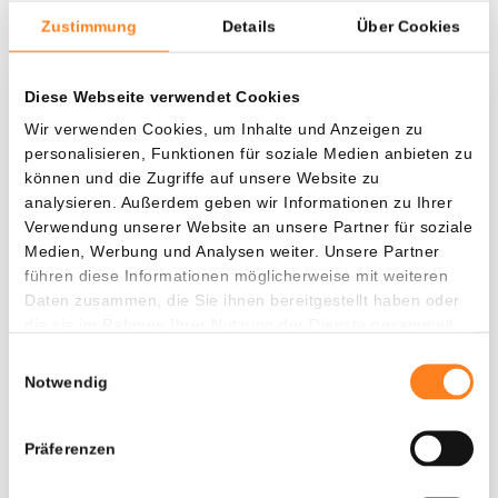
Zustimmung
Details
Über Cookies
Diese Webseite verwendet Cookies
Was, wenn ich...?
Wir verwenden Cookies, um Inhalte und Anzeigen zu
personalisieren, Funktionen für soziale Medien anbieten zu
Zie hoeveel waarde je vandaag zou hebben als
können und die Zugriffe auf unsere Website zu
je dollar-cost averaging had toegepast op
analysieren. Außerdem geben wir Informationen zu Ihrer
verschillende cryptocurrencies.
Verwendung unserer Website an unsere Partner für soziale
Medien, Werbung und Analysen weiter. Unsere Partner
Hätte investiert
In
führen diese Informationen möglicherweise mit weiteren
$
Daten zusammen, die Sie ihnen bereitgestellt haben oder
die sie im Rahmen Ihrer Nutzung der Dienste gesammelt
Jede
Seit
haben.
Einwilligungsauswahl
Notwendig
Präferenzen
Gesamtwert
---