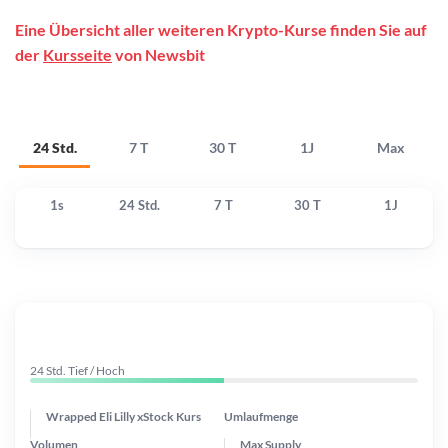
Eine Übersicht aller weiteren Krypto-Kurse finden Sie auf
der
Kursseite
von Newsbit
24 Std.
7 T
30 T
1J
Max
1s
24 Std.
7 T
30 T
1J
24 Std. Tief / Hoch
Wrapped Eli Lilly xStock Kurs
Umlaufmenge
Volumen
Max Supply