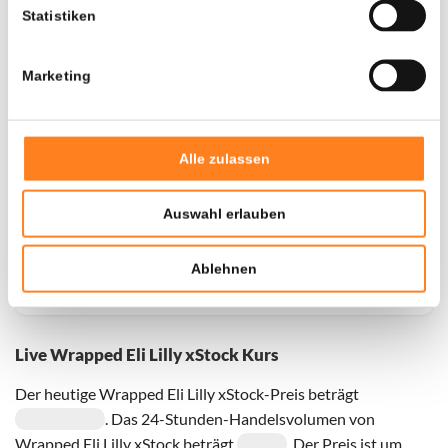
Statistiken
Marketing
Voor de geselecteerde coin zijn momenteel geen
historische gegevens beschikbaar, probeer het later
opnieuw
Alle zulassen
Auswahl erlauben
Ablehnen
Live Wrapped Eli Lilly xStock Kurs
Der heutige Wrapped Eli Lilly xStock-Preis beträgt
. Das 24-Stunden-Handelsvolumen von
Wrapped Eli Lilly xStock beträgt
. Der Preis ist um