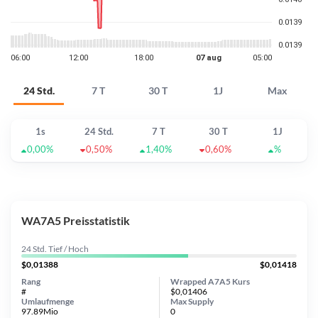
24 Std.
7 T
30 T
1J
Max
1s
24 Std.
7 T
30 T
1J
0,00%
0,50%
1,40%
0,60%
%
WA7A5 Preisstatistik
24 Std. Tief / Hoch
$0,01388
$0,01418
Rang
Wrapped A7A5 Kurs
#
$0,01406
Umlaufmenge
Max Supply
97.89Mio
0