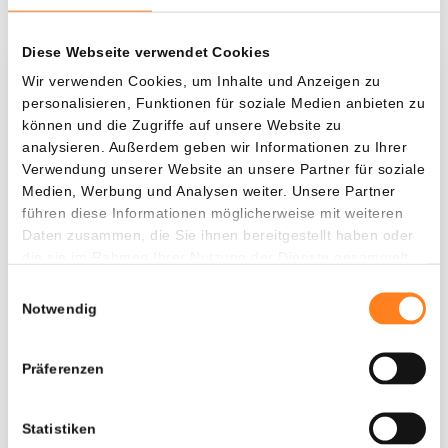
Diese Webseite verwendet Cookies
Was, wenn ich...?
Wir verwenden Cookies, um Inhalte und Anzeigen zu
personalisieren, Funktionen für soziale Medien anbieten zu
Zie hoeveel waarde je vandaag zou hebben als
können und die Zugriffe auf unsere Website zu
je dollar-cost averaging had toegepast op
analysieren. Außerdem geben wir Informationen zu Ihrer
Verwendung unserer Website an unsere Partner für soziale
verschillende cryptocurrencies.
Medien, Werbung und Analysen weiter. Unsere Partner
Hätte investiert
In
führen diese Informationen möglicherweise mit weiteren
Daten zusammen, die Sie ihnen bereitgestellt haben oder
$
die sie im Rahmen Ihrer Nutzung der Dienste gesammelt
haben.
Jede
Seit
Einwilligungsauswahl
Notwendig
Präferenzen
Gesamtwert
$
1.151,26
Statistiken
+ 4,66%
+ $ 51,26