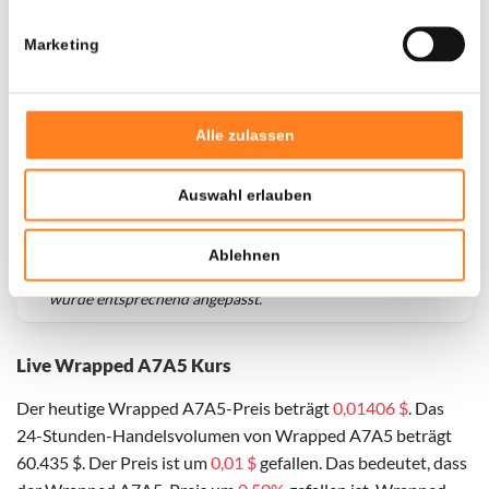
Marketing
Alle zulassen
Auswahl erlauben
Für
Wrapped A7A5
haben wir historische Daten seit
01-
Ablehnen
10-2025
, das hypothetische erste Investitionsdatum
wurde entsprechend angepasst.
Live Wrapped A7A5 Kurs
Der heutige Wrapped A7A5-Preis beträgt
0,01406 $
. Das
24-Stunden-Handelsvolumen von Wrapped A7A5 beträgt
60.435 $. Der Preis ist um
0,01 $
gefallen. Das bedeutet, dass