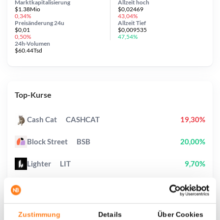
Marktkapitalisierung
Allzeit
hoch
$1.38Mio
$0,02469
0,34%
43,04%
Preisänderung
24u
Allzeit
Tief
$0,01
$0,009535
0,50%
47,54%
24h-Volumen
$60.44Tsd
Top-Kurse
Cash Cat
CASHCAT
19,30%
Block Street
BSB
20,00%
Lighter
LIT
9,70%
Shiba Inu
SHIB
4,60%
Hyperliquid
HYPE
1,90%
Zustimmung
Details
Über Cookies