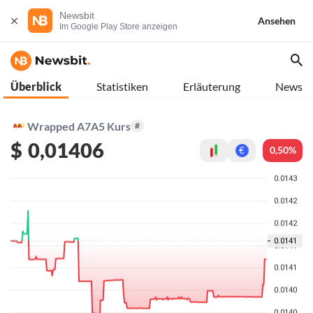
Newsbit
Ansehen
Im Google Play Store anzeigen
Überblick
Statistiken
Erläuterung
News
Wrapped A7A5 Kurs
#
$
0,01406
0,50%
€