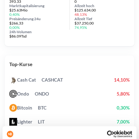
393.33
0
Marktkapitalisierung
Allzeit
hoch
$25.63Mio
$125.634,00
0,40%
48,13%
Preisänderung
24u
Allzeit
Tief
$266,33
$37.250,00
0,00%
74,95%
24h-Volumen
$86.09Tsd
Top-Kurse
Cash Cat
CASHCAT
14,10%
Ondo
ONDO
5,80%
Bitcoin
BTC
0,30%
Lighter
LIT
7,00%
Hyperliquid
HYPE
0,20%