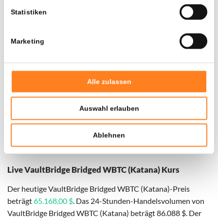
Statistiken
Marketing
Alle zulassen
Auswahl erlauben
Für
VaultBridge Bridged WBTC (Katana)
haben wir
historische Daten seit
01-08-2025
, das hypothetische
Ablehnen
erste Investitionsdatum wurde entsprechend angepasst.
Live VaultBridge Bridged WBTC (Katana) Kurs
Der heutige VaultBridge Bridged WBTC (Katana)-Preis
beträgt
65.168,00 $
. Das 24-Stunden-Handelsvolumen von
VaultBridge Bridged WBTC (Katana) beträgt 86.088 $. Der