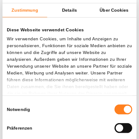
Zustimmung
Details
Über Cookies
Was, wenn ich...?
Diese Webseite verwendet Cookies
Wir verwenden Cookies, um Inhalte und Anzeigen zu
Zie hoeveel waarde je vandaag zou hebben als
personalisieren, Funktionen für soziale Medien anbieten zu
je dollar-cost averaging had toegepast op
können und die Zugriffe auf unsere Website zu
verschillende cryptocurrencies.
analysieren. Außerdem geben wir Informationen zu Ihrer
Verwendung unserer Website an unsere Partner für soziale
Hätte investiert
In
Medien, Werbung und Analysen weiter. Unsere Partner
führen diese Informationen möglicherweise mit weiteren
$
Daten zusammen, die Sie ihnen bereitgestellt haben oder
die sie im Rahmen Ihrer Nutzung der Dienste gesammelt
Jede
Seit
haben.
Einwilligungsauswahl
Notwendig
Gesamtwert
Präferenzen
$
1.044,92
- 0,00%
- $ 255,08