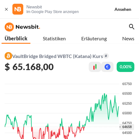
Newsbit
Ansehen
Im Google Play Store anzeigen
Überblick
Statistiken
Erläuterung
News
VaultBridge Bridged WBTC (Katana) Kurs
#
$
65.168,00
0,00%
€