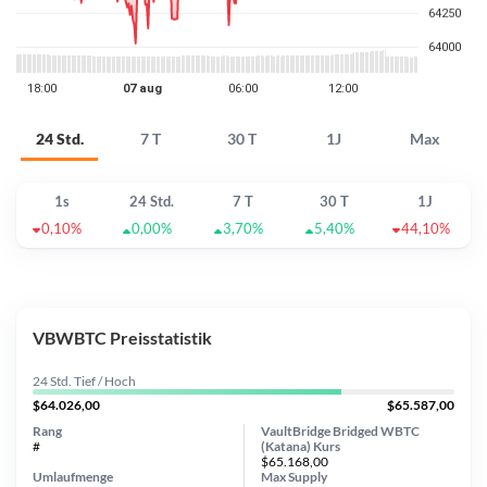
24 Std.
7 T
30 T
1J
Max
1s
24 Std.
7 T
30 T
1J
0,10%
0,00%
3,70%
5,40%
44,10%
VBWBTC Preisstatistik
24 Std. Tief / Hoch
$64.026,00
$65.587,00
Rang
VaultBridge Bridged WBTC
#
(Katana) Kurs
$65.168,00
Umlaufmenge
Max Supply