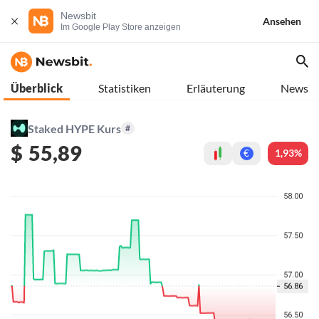
Newsbit
Ansehen
Im Google Play Store anzeigen
Überblick
Statistiken
Erläuterung
News
Staked HYPE Kurs
#
$
55,89
1,93%
€