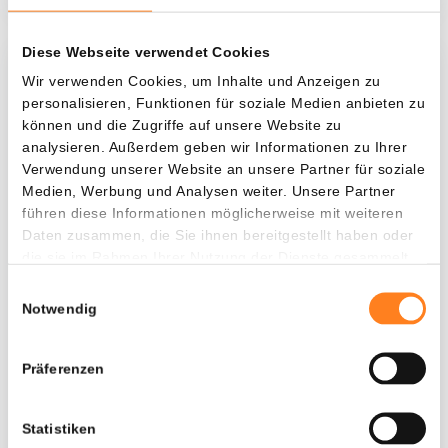
Diese Webseite verwendet Cookies
Was, wenn ich...?
Wir verwenden Cookies, um Inhalte und Anzeigen zu
personalisieren, Funktionen für soziale Medien anbieten zu
Zie hoeveel waarde je vandaag zou hebben als
können und die Zugriffe auf unsere Website zu
je dollar-cost averaging had toegepast op
analysieren. Außerdem geben wir Informationen zu Ihrer
Verwendung unserer Website an unsere Partner für soziale
verschillende cryptocurrencies.
Medien, Werbung und Analysen weiter. Unsere Partner
Hätte investiert
In
führen diese Informationen möglicherweise mit weiteren
Daten zusammen, die Sie ihnen bereitgestellt haben oder
$
die sie im Rahmen Ihrer Nutzung der Dienste gesammelt
haben.
Jede
Seit
Einwilligungsauswahl
Notwendig
Präferenzen
Gesamtwert
$
3.145,79
Statistiken
+ 74,77%
+ $ 1.345,79