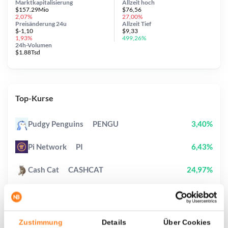
Marktkapitalisierung
Allzeit
hoch
$157.29Mio
$76,56
2,07%
27,00%
Preisänderung
24u
Allzeit
Tief
$-1,10
$9,33
1,93%
499,26%
24h-Volumen
$1.88Tsd
Top-Kurse
Pudgy Penguins
PENGU
3,40%
Pi Network
PI
6,43%
Cash Cat
CASHCAT
24,97%
Heima
HEI
215,23%
Bitcoin
BTC
1,04%
Zustimmung
Details
Über Cookies