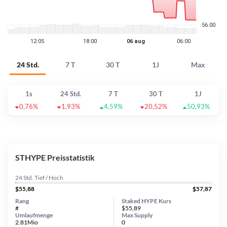
24 Std.
7 T
30 T
1J
Max
1s
24 Std.
7 T
30 T
1J
0,76%
1,93%
4,59%
20,52%
50,93%
STHYPE Preisstatistik
24 Std. Tief / Hoch
$55,88
$57,87
Rang
Staked HYPE Kurs
#
$55,89
Umlaufmenge
Max Supply
2.81Mio
0