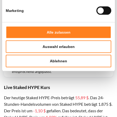
Marketing
Alle zulassen
Auswahl erlauben
Für
Staked HYPE
haben wir historische Daten seit
01-03-
Ablehnen
2025
, das hypothetische erste Investitionsdatum wurde
entsprechend angepasst.
Live Staked HYPE Kurs
Der heutige Staked HYPE-Preis beträgt
55,89 $
. Das 24-
Stunden-Handelsvolumen von Staked HYPE beträgt 1.875 $.
Der Preis ist um
-1,10 $
gefallen. Das bedeutet, dass der