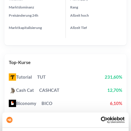
Marktdominanz
Rang
Preisänderung
24h
Allzeit
hoch
Marktkapitalisierung
Allzeit
Tief
Top-Kurse
Tutorial
TUT
231,60%
Cash Cat
CASHCAT
12,70%
Biconomy
BICO
6,10%
Sui
SUI
0,30%
Pump.fun
PUMP
10,30%