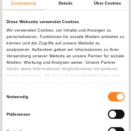
Zustimmung
Details
Über Cookies
Diese Webseite verwendet Cookies
Was, wenn ich...?
Wir verwenden Cookies, um Inhalte und Anzeigen zu
personalisieren, Funktionen für soziale Medien anbieten zu
Zie hoeveel waarde je vandaag zou hebben als
können und die Zugriffe auf unsere Website zu
je dollar-cost averaging had toegepast op
analysieren. Außerdem geben wir Informationen zu Ihrer
Verwendung unserer Website an unsere Partner für soziale
verschillende cryptocurrencies.
Medien, Werbung und Analysen weiter. Unsere Partner
Hätte investiert
In
führen diese Informationen möglicherweise mit weiteren
Daten zusammen, die Sie ihnen bereitgestellt haben oder
$
die sie im Rahmen Ihrer Nutzung der Dienste gesammelt
haben.
Jede
Seit
Einwilligungsauswahl
Notwendig
Präferenzen
Gesamtwert
---