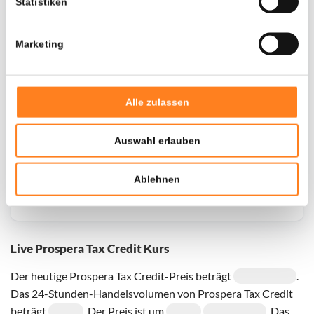
Statistiken
Marketing
Voor de geselecteerde coin zijn momenteel geen
historische gegevens beschikbaar, probeer het later
opnieuw
Alle zulassen
Auswahl erlauben
Ablehnen
Live Prospera Tax Credit Kurs
Der heutige Prospera Tax Credit-Preis beträgt
.
Das 24-Stunden-Handelsvolumen von Prospera Tax Credit
beträgt
. Der Preis ist um
. Das