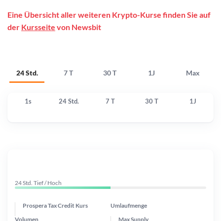
Eine Übersicht aller weiteren Krypto-Kurse finden Sie auf
der
Kursseite
von Newsbit
24 Std.
7 T
30 T
1J
Max
1s
24 Std.
7 T
30 T
1J
24 Std. Tief / Hoch
Prospera Tax Credit Kurs
Umlaufmenge
Volumen
Max Supply