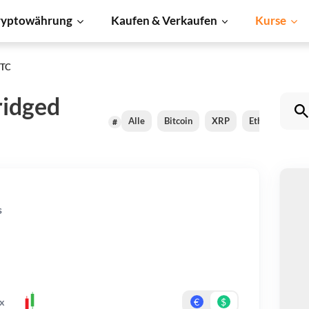
ryptowährung
Kaufen & Verkaufen
Kurse
BTC
idged
Alle
Bitcoin
XRP
Ethereum
#
O
s
Be
Er
x
€
$