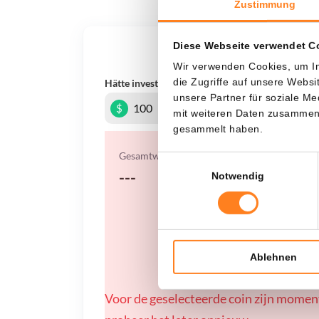
Zustimmung
Diese Webseite verwendet C
Was, 
Wir verwenden Cookies, um In
die Zugriffe auf unsere Webs
Hätte investiert
In
unsere Partner für soziale M
$
mit weiteren Daten zusammen, 
gesammelt haben.
Gesamtwert
Einwilligungsauswahl
---
Notwendig
Ablehnen
Voor de geselecteerde coin zijn momen