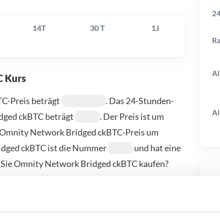
24
14T
30 T
1J
R
Al
C Kurs
C-Preis beträgt
. Das 24-Stunden-
Al
dged ckBTC beträgt
. Der Preis ist um
er Omnity Network Bridged ckBTC-Preis um
idged ckBTC ist die Nummer
und hat eine
 Sie Omnity Network Bridged ckBTC kaufen?
work Bridged ckBTC zu kaufen, sind: Bitvavo,
T
ieter finden Sie auf unserer