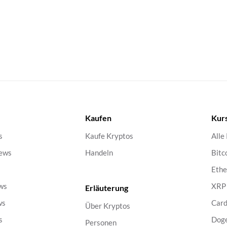
Kaufen
Kur
s
Kaufe Kryptos
Alle
ews
Handeln
Bitc
s
Eth
ws
XRP
Erläuterung
ws
Car
Über Kryptos
s
Dog
Personen