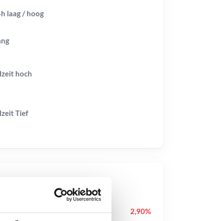
h laag / hoog
ang
lzeit
hoch
lzeit
Tief
op-Kurse
XRP
XRP
2,90%