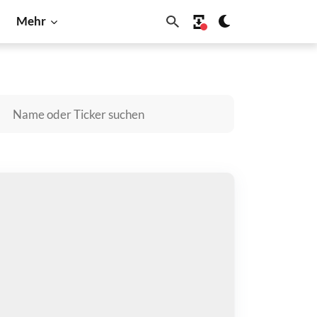
Mehr
Cardano
BNB
Dogecoin
Litecoin
Shiba Inu
Solana
mnity Network Bridged ckBTC kaufen
zahlen mit
$
halten