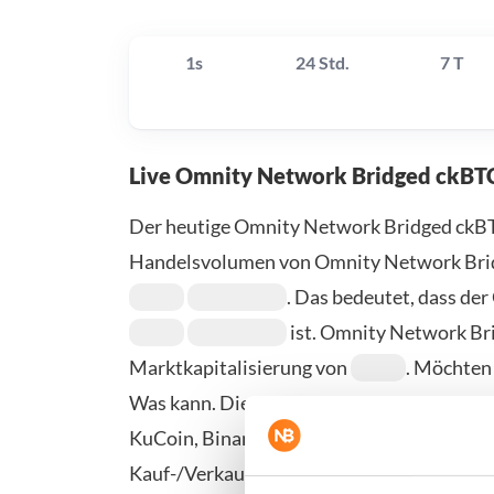
1s
24 Std.
7 T
Live Omnity Network Bridged ckBT
Der heutige Omnity Network Bridged ckBT
Handelsvolumen von Omnity Network Bri
. Das bedeutet, dass d
ist. Omnity Network Br
Marktkapitalisierung von
. Möchten
Was kann. Die besten Orte, um Omnity Net
KuCoin, Binance und Coinbase. Weitere Anb
Kauf-/Verkaufsseite.