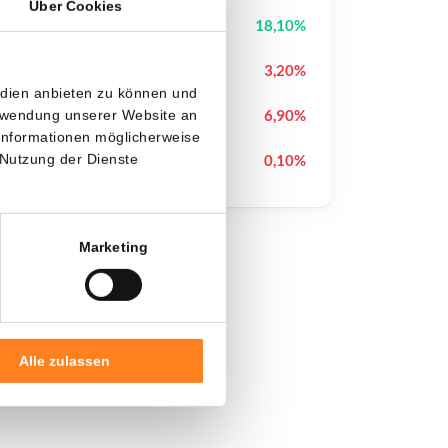
Über Cookies
Wiki Cat
WKC
18,10%
Pudgy Penguins
PENGU
3,20%
edien anbieten zu können und
Ondo
ONDO
6,90%
erwendung unserer Website an
 Informationen möglicherweise
Bitcoin
BTC
0,10%
 Nutzung der Dienste
Marketing
Alle zulassen