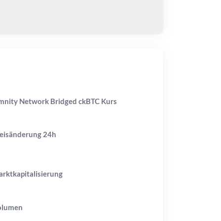
nity Network Bridged ckBTC Kurs
eisänderung
24h
rktkapitalisierung
olumen