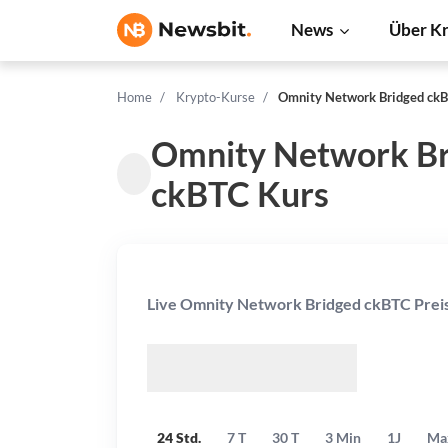
News
Über K
Home
Krypto-Kurse
Omnity Network Bridged ck
Omnity Network Br
ckBTC Kurs
Live Omnity Network Bridged ckBTC Prei
$
24 Std.
7 T
30 T
3 Min
1J
Ma