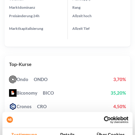
Marktdominanz
Rang
Preisänderung
24h
Allzeit
hoch
Marktkapitalisierung
Allzeit
Tief
Top-Kurse
Ondo
ONDO
3,70%
Biconomy
BICO
35,20%
Cronos
CRO
4,50%
Pudgy Penguins
PENGU
0,40%
StonkBroker
STONKBROKER
2,10%
Zustimmung
Details
Über Cookies