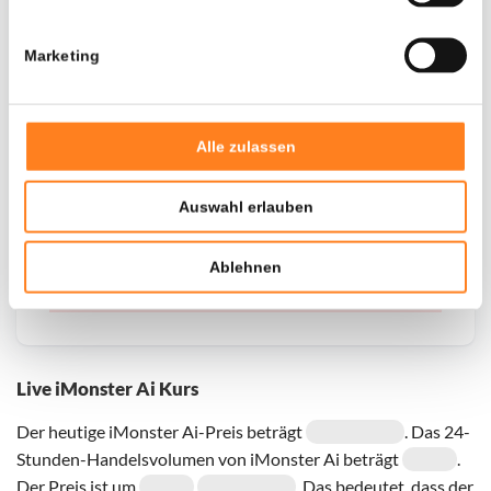
Marketing
Voor de geselecteerde coin zijn momenteel geen
historische gegevens beschikbaar, probeer het later
opnieuw
Alle zulassen
Auswahl erlauben
Ablehnen
Live iMonster Ai Kurs
Der heutige iMonster Ai-Preis beträgt
. Das 24-
Stunden-Handelsvolumen von iMonster Ai beträgt
.
Der Preis ist um
. Das bedeutet, dass der