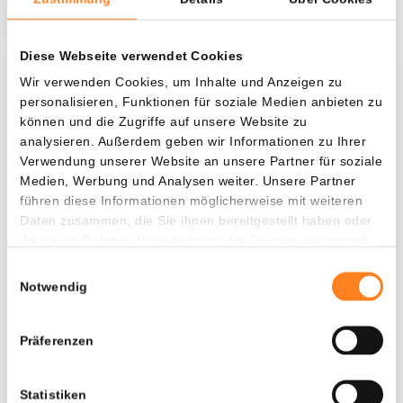
Diese Webseite verwendet Cookies
Wir verwenden Cookies, um Inhalte und Anzeigen zu
Was, wenn ich...?
personalisieren, Funktionen für soziale Medien anbieten zu
können und die Zugriffe auf unsere Website zu
Zie hoeveel waarde je vandaag zou hebben als
analysieren. Außerdem geben wir Informationen zu Ihrer
je dollar-cost averaging had toegepast op
Verwendung unserer Website an unsere Partner für soziale
verschillende cryptocurrencies.
Medien, Werbung und Analysen weiter. Unsere Partner
führen diese Informationen möglicherweise mit weiteren
Hätte investiert
In
Daten zusammen, die Sie ihnen bereitgestellt haben oder
$
die sie im Rahmen Ihrer Nutzung der Dienste gesammelt
haben.
Einwilligungsauswahl
Jede
Seit
Notwendig
Präferenzen
Gesamtwert
---
Statistiken