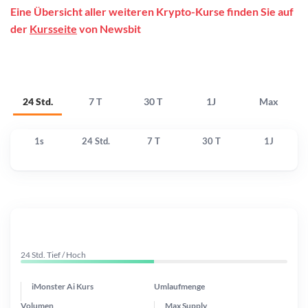
Eine Übersicht aller weiteren Krypto-Kurse finden Sie auf
der
Kursseite
von Newsbit
24 Std.
7 T
30 T
1J
Max
1s
24 Std.
7 T
30 T
1J
24 Std. Tief / Hoch
iMonster Ai Kurs
Umlaufmenge
Volumen
Max Supply