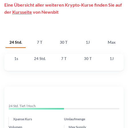
Eine Übersicht aller weiteren Krypto-Kurse finden Sie auf
der
Kursseite
von Newsbit
24 Std.
7 T
30 T
1J
Max
1s
24 Std.
7 T
30 T
1J
24 Std. Tief / Hoch
Xpanse Kurs
Umlaufmenge
Volumen
Max Supply