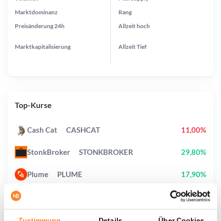
Marktdominanz
Rang
Preisänderung
24h
Allzeit
hoch
Marktkapitalisierung
Allzeit
Tief
Top-Kurse
Cash Cat
CASHCAT
11,00%
StonkBroker
STONKBROKER
29,80%
Plume
PLUME
17,90%
Biconomy
BICO
38,80%
Hashflow
HFT
60,60%
Zustimmung
Details
Über Cookies