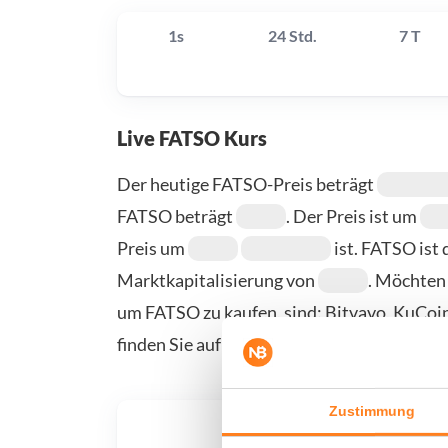
1s
24 Std.
7 T
Live FATSO Kurs
Der heutige FATSO-Preis beträgt
FATSO beträgt
. Der Preis ist um
Preis um
ist. FATSO is
Marktkapitalisierung von
. Möchten
um FATSO zu kaufen, sind: Bitvavo, KuCoi
finden Sie auf unserer Kauf-/Verkaufsseite.
Zustimmung
Was, 