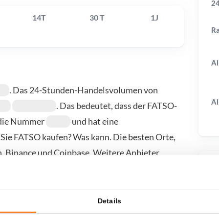
24
14T
30 T
1J
R
Al
. Das 24-Stunden-Handelsvolumen von
Al
. Das bedeutet, dass der FATSO-
t die Nummer
und hat eine
 Sie FATSO kaufen? Was kann. Die besten Orte,
n, Binance und Coinbase. Weitere Anbieter
T
Details
wenn ich...?