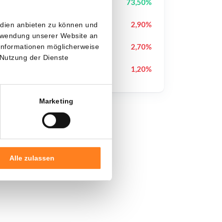
Hashflow
HFT
73,50%
Hyperliquid
HYPE
2,90%
edien anbieten zu können und
erwendung unserer Website an
Sui
SUI
2,70%
 Informationen möglicherweise
 Nutzung der Dienste
Pudgy Penguins
PENGU
1,20%
Marketing
Alle zulassen