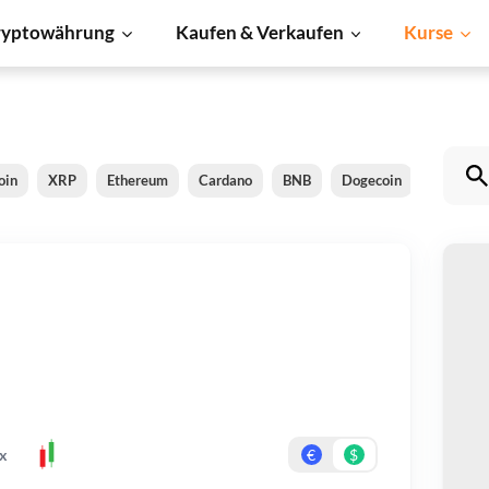
ryptowährung
Kaufen & Verkaufen
Kurse
oin
XRP
Ethereum
Cardano
BNB
Dogecoin
Litecoin
F
Be
Er
x
€
$