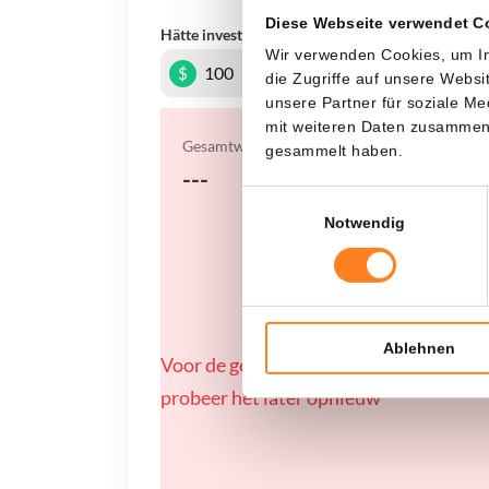
Diese Webseite verwendet C
Hätte investiert
In
Wir verwenden Cookies, um In
$
die Zugriffe auf unsere Webs
unsere Partner für soziale M
mit weiteren Daten zusammen, 
Gesamtwert
gesammelt haben.
---
Einwilligungsauswahl
Notwendig
Ablehnen
Voor de geselecteerde coin zijn momen
probeer het later opnieuw