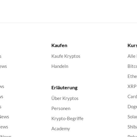
Kaufen
Kur
s
Kaufe Kryptos
Alle
ews
Handeln
Bitc
s
Eth
ws
XRP
Erläuterung
ws
Car
Über Kryptos
s
Dog
Personen
 News
Sola
Krypto-Begriffe
News
Shib
Academy
g News
Poly