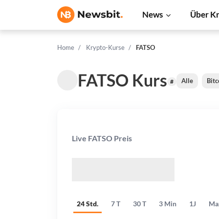
News
Über K
Home
Krypto-Kurse
FATSO
FATSO Kurs
Alle
Bitc
#
Live FATSO Preis
$
24 Std.
7 T
30 T
3 Min
1J
Ma