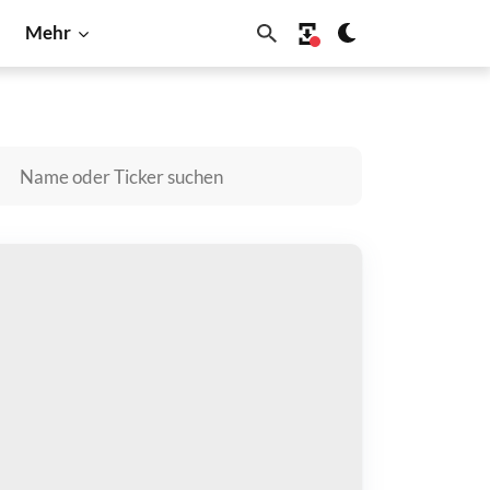
Mehr
Shiba Inu
Solana
ATSO kaufen
zahlen mit
$
halten