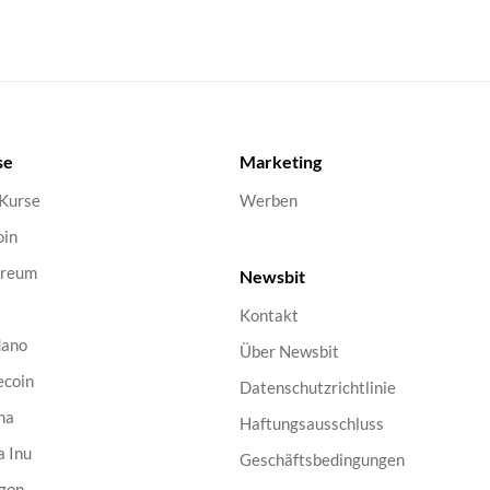
se
Marketing
 Kurse
Werben
oin
ereum
Newsbit
Kontakt
dano
Über Newsbit
ecoin
Datenschutzrichtlinie
na
Haftungsausschluss
a Inu
Geschäftsbedingungen
gon