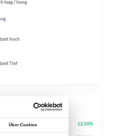
h laag / hoog
ang
lzeit
hoch
lzeit
Tief
op-Kurse
Cash Cat
CASHCAT
12,50%
Über Cookies