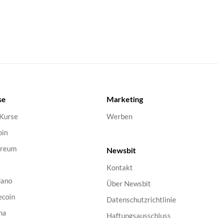
se
Marketing
 Kurse
Werben
oin
ereum
Newsbit
Kontakt
dano
Über Newsbit
ecoin
Datenschutzrichtlinie
na
Haftungsausschluss