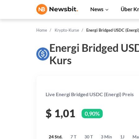
News
Über K
Home
Krypto-Kurse
Energi Bridged USDC (Energi
Energi Bridged USD
Kurs
Live Energi Bridged USDC (Energi) Preis
$
1,01
0,90%
24 Std.
7 T
30 T
3 Min
1J
Ma