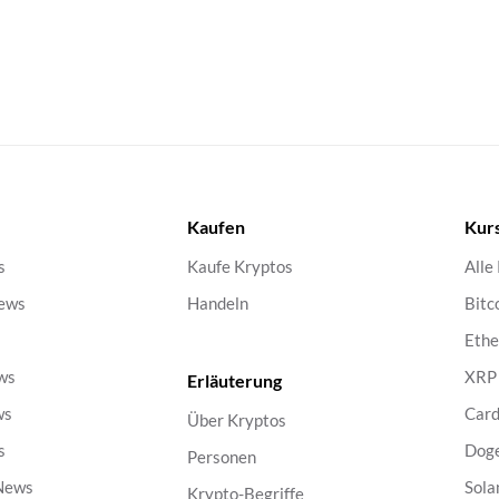
Kaufen
Kur
s
Kaufe Kryptos
Alle
ews
Handeln
Bitc
s
Eth
ws
XRP
Erläuterung
ws
Car
Über Kryptos
s
Dog
Personen
 News
Sola
Krypto-Begriffe