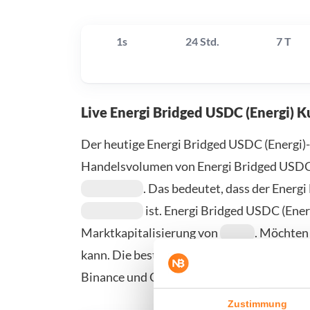
1s
24 Std.
7 T
Live Energi Bridged USDC (Energi) K
Der heutige Energi Bridged USDC (Energi)-
Handelsvolumen von Energi Bridged USDC 
. Das bedeutet, dass der Energ
ist. Energi Bridged USDC (Ene
Marktkapitalisierung von
. Möchten
kann. Die besten Orte, um Energi Bridged U
Binance und Coinbase. Weitere Anbieter fi
Zustimmung