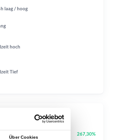
h laag / hoog
ang
lzeit
hoch
lzeit
Tief
op-Kurse
Tutorial
TUT
267,30%
Über Cookies