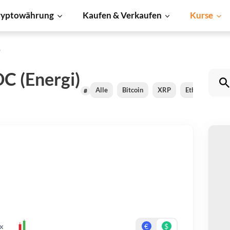
ryptowährung
Kaufen & Verkaufen
Kurse
)
C (Energi)
Alle
Bitcoin
XRP
Ethereum
#
En
Be
Er
x
€
$