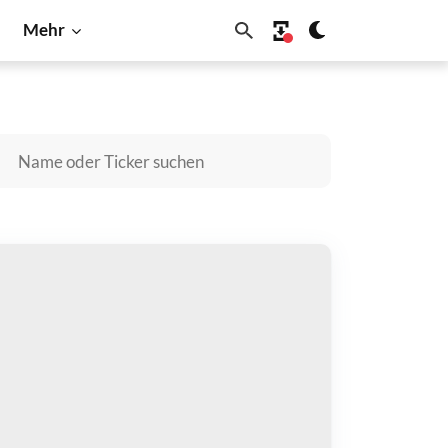
Mehr
Cardano
BNB
Dogecoin
Litecoin
Shiba Inu
Solana
ergi Bridged USDC (Energi) kaufen
zahlen mit
$
halten