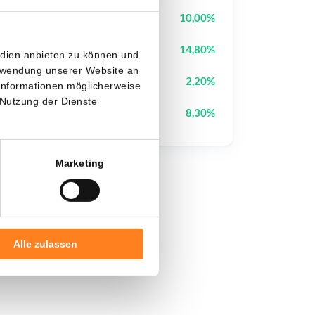
Pump.fun
PUMP
10,00%
Cash Cat
CASHCAT
14,80%
edien anbieten zu können und
erwendung unserer Website an
Pudgy Penguins
PENGU
2,20%
 Informationen möglicherweise
 Nutzung der Dienste
Canton
CC
8,30%
Marketing
Alle zulassen