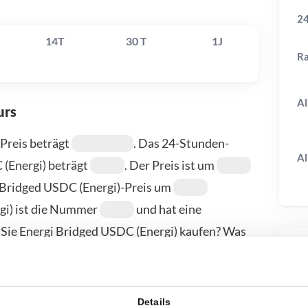
24
14T
30 T
1J
R
Al
urs
Preis beträgt
. Das 24-Stunden-
Al
(Energi) beträgt
. Der Preis ist um
i Bridged USDC (Energi)-Preis um
rgi) ist die Nummer
und hat eine
 Sie Energi Bridged USDC (Energi) kaufen? Was
SDC (Energi) zu kaufen, sind: Bitvavo, KuCoin,
T
nden Sie auf unserer Kauf-/Verkaufsseite.
Details