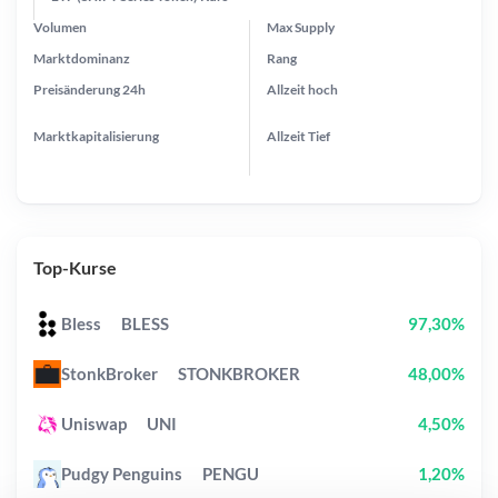
Volumen
Max Supply
Marktdominanz
Rang
Preisänderung
24h
Allzeit
hoch
Marktkapitalisierung
Allzeit
Tief
Top-Kurse
Bless
BLESS
97,30%
StonkBroker
STONKBROKER
48,00%
Uniswap
UNI
4,50%
Pudgy Penguins
PENGU
1,20%