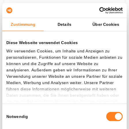
Cash Cat
CASHCAT
23,50%
Zustimmung
Details
Über Cookies
Was, wenn ich...?
Diese Webseite verwendet Cookies
Zie hoeveel waarde je vandaag zou hebben als
Wir verwenden Cookies, um Inhalte und Anzeigen zu
je dollar-cost averaging had toegepast op
personalisieren, Funktionen für soziale Medien anbieten zu
verschillende cryptocurrencies.
können und die Zugriffe auf unsere Website zu
analysieren. Außerdem geben wir Informationen zu Ihrer
Hätte investiert
In
Verwendung unserer Website an unsere Partner für soziale
Medien, Werbung und Analysen weiter. Unsere Partner
$
führen diese Informationen möglicherweise mit weiteren
Daten zusammen, die Sie ihnen bereitgestellt haben oder
Jede
Seit
die sie im Rahmen Ihrer Nutzung der Dienste gesammelt
haben.
Einwilligungsauswahl
Notwendig
Gesamtwert