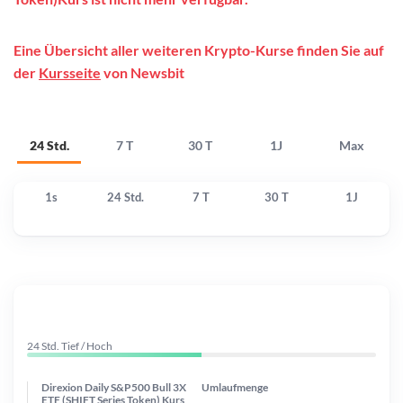
Eine Übersicht aller weiteren Krypto-Kurse finden Sie auf
der
Kursseite
von Newsbit
24 Std.
7 T
30 T
1J
Max
1s
24 Std.
7 T
30 T
1J
24 Std. Tief / Hoch
Direxion Daily S&P500 Bull 3X
Umlaufmenge
ETF (SHIFT Series Token) Kurs