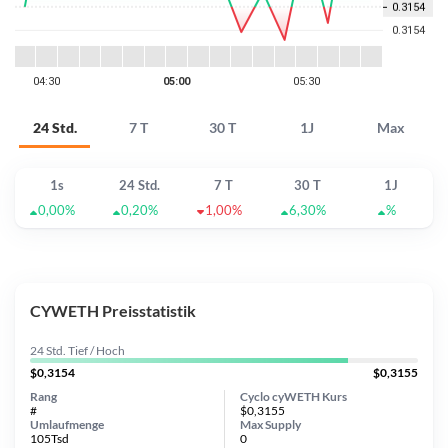
24 Std.
7 T
30 T
1J
Max
1s
24 Std.
7 T
30 T
1J
0,00%
0,20%
1,00%
6,30%
%
CYWETH Preisstatistik
24 Std. Tief / Hoch
$0,3154
$0,3155
Rang
Cyclo cyWETH Kurs
#
$0,3155
Umlaufmenge
Max Supply
105Tsd
0