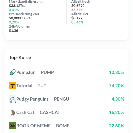
Marktkapitalisierung
Allzeit
hoch
$33.12Tsd
$0,6795
0,01%
53,57%
Preisänderung
24u
Allzeit
Tief
$0,00003091
$0,172
0,20%
83,46%
24h-Volumen
$1.36
Top-Kurse
Pump.fun
PUMP
10,30%
Tutorial
TUT
74,20%
Pudgy Penguins
PENGU
4,30%
Cash Cat
CASHCAT
16,20%
BOOK OF MEME
BOME
22,60%