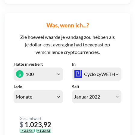
Was, wenn ich...?
Zie hoeveel waarde je vandaag zou hebben als
je dollar-cost averaging had toegepast op
verschillende cryptocurrencies.
Hätte investiert
In
$
Jede
Seit
Gesamtwert
$
1.023,92
+ 2,39%
+ $ 23,92