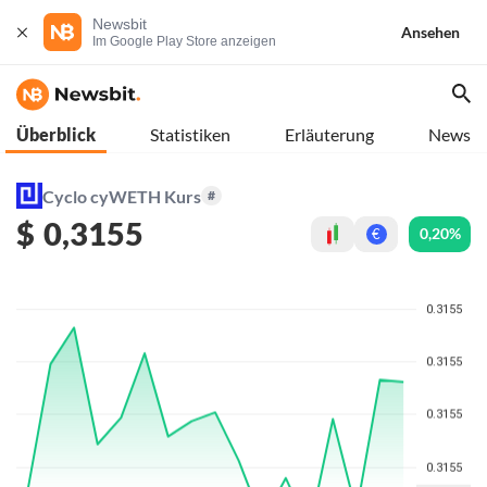
Newsbit
Ansehen
Im Google Play Store anzeigen
Überblick
Statistiken
Erläuterung
News
Cyclo cyWETH Kurs
#
$
0,3155
0,20%
€