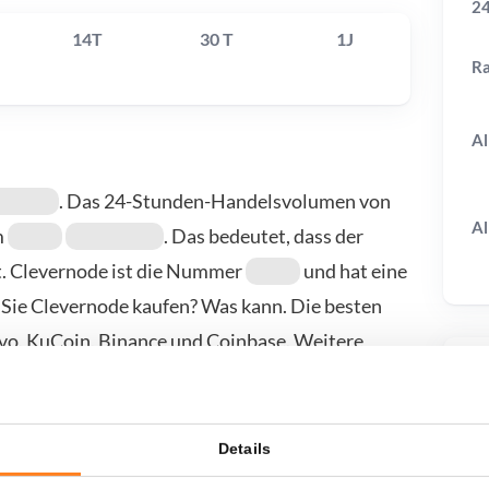
24
14T
30 T
1J
R
Al
. Das 24-Stunden-Handelsvolumen von
Al
m
. Das bedeutet, dass der
t. Clevernode ist die Nummer
und hat eine
 Sie Clevernode kaufen? Was kann. Die besten
avo, KuCoin, Binance und Coinbase. Weitere
aufsseite.
T
Details
wenn ich...?