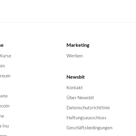
se
Marketing
 Kurse
Werben
oin
ereum
Newsbit
Kontakt
dano
Über Newsbit
ecoin
Datenschutzrichtlinie
na
Haftungsausschluss
a Inu
Geschäftsbedingungen
gon