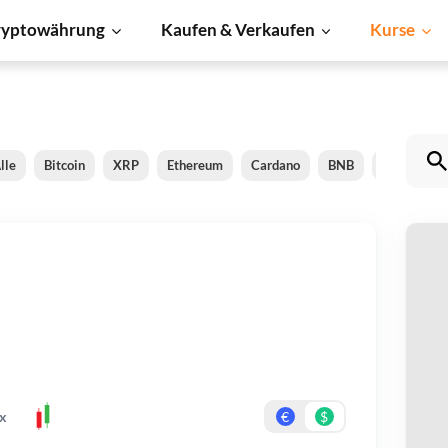
ryptowährung
Kaufen & Verkaufen
Kurse
lle
Bitcoin
XRP
Ethereum
Cardano
BNB
Dogecoin
C
Be
Er
x
€
$