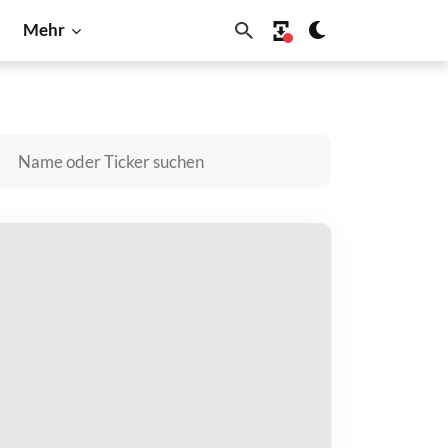
Mehr
Litecoin
Shiba Inu
Solana
levernode kaufen
zahlen mit
$
halten