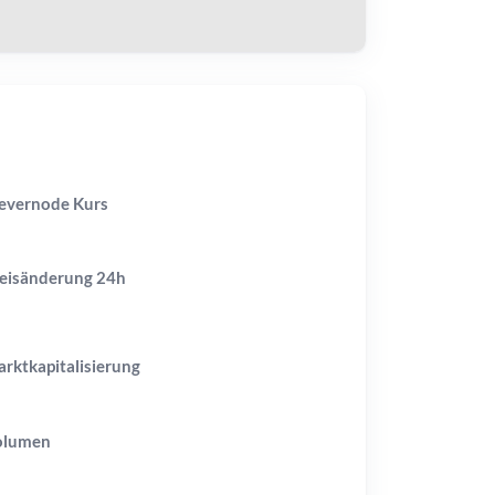
evernode Kurs
eisänderung
24h
rktkapitalisierung
olumen