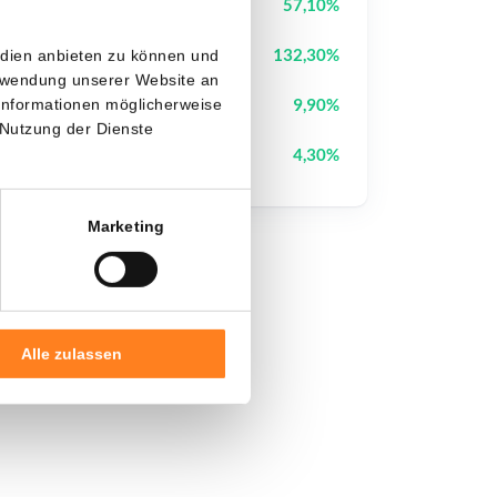
Cash Cat
CASHCAT
57,10%
Bless
BLESS
132,30%
edien anbieten zu können und
erwendung unserer Website an
Pi Network
PI
9,90%
 Informationen möglicherweise
 Nutzung der Dienste
Uniswap
UNI
4,30%
Marketing
Alle zulassen