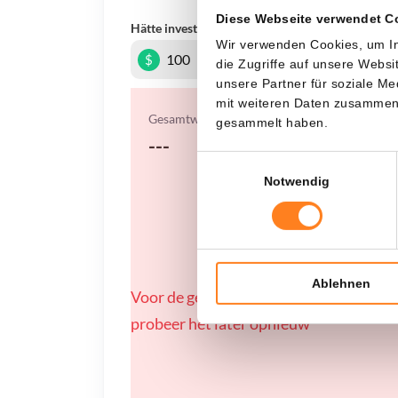
Diese Webseite verwendet C
Hätte investiert
In
Wir verwenden Cookies, um In
$
die Zugriffe auf unsere Webs
unsere Partner für soziale M
mit weiteren Daten zusammen, 
Gesamtwert
gesammelt haben.
---
Einwilligungsauswahl
Notwendig
Ablehnen
Voor de geselecteerde coin zijn momen
probeer het later opnieuw