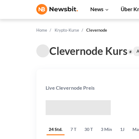
News
Über K
Home
Krypto-Kurse
Clevernode
Clevernode Kurs
A
#
Live Clevernode Preis
$
24 Std.
7 T
30 T
3 Min
1J
Ma