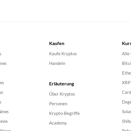
Kaufen
Kur
s
Kaufe Kryptos
Alle
ews
Handeln
Bitc
s
Eth
ws
XRP
Erläuterung
ws
Car
Über Kryptos
s
Dog
Personen
 News
Sola
Krypto-Begriffe
News
Shib
Academy
g News
Poly