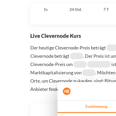
1s
24 Std.
7 T
Live Clevernode Kurs
Der heutige Clevernode-Preis beträgt
Clevernode beträgt
. Der Preis ist u
Clevernode-Preis um
is
Marktkapitalisierung von
. Möchten
Orte, um Clevernode zu kaufen, sind: Bitv
Anbieter finden Sie auf unserer Kauf-/Verk
Zustimmung
Was, 