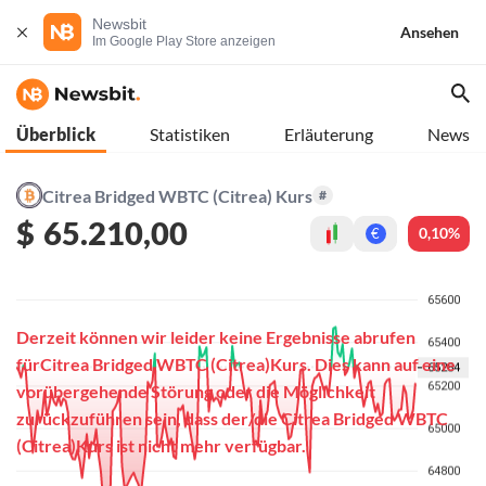
Newsbit
Ansehen
Im Google Play Store anzeigen
Überblick
Statistiken
Erläuterung
News
Citrea Bridged WBTC (Citrea) Kurs
#
$
65.210,00
0,10%
€
Derzeit können wir leider keine Ergebnisse abrufen
fürCitrea Bridged WBTC (Citrea)Kurs. Dies kann auf eine
vorübergehende Störung oder die Möglichkeit
zurückzuführen sein, dass der/die Citrea Bridged WBTC
(Citrea)Kurs ist nicht mehr verfügbar.