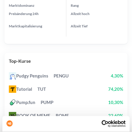
Marktdominanz
Rang
Preisänderung
24h
Allzeit
hoch
Marktkapitalisierung
Allzeit
Tief
Top-Kurse
Pudgy Penguins
PENGU
4,30%
Tutorial
TUT
74,20%
Pump.fun
PUMP
10,30%
BOOK OF MEME
BOME
22,60%
Cash Cat
CASHCAT
16,20%