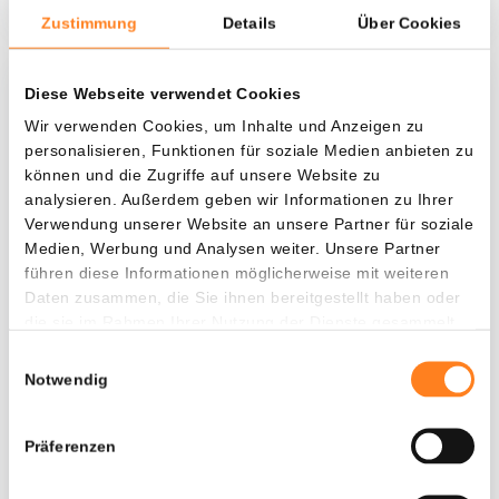
Zustimmung
Details
Über Cookies
Diese Webseite verwendet Cookies
Was, wenn ich...?
Wir verwenden Cookies, um Inhalte und Anzeigen zu
personalisieren, Funktionen für soziale Medien anbieten zu
Zie hoeveel waarde je vandaag zou hebben als
können und die Zugriffe auf unsere Website zu
je dollar-cost averaging had toegepast op
analysieren. Außerdem geben wir Informationen zu Ihrer
verschillende cryptocurrencies.
Verwendung unserer Website an unsere Partner für soziale
Medien, Werbung und Analysen weiter. Unsere Partner
Hätte investiert
In
führen diese Informationen möglicherweise mit weiteren
$
Daten zusammen, die Sie ihnen bereitgestellt haben oder
die sie im Rahmen Ihrer Nutzung der Dienste gesammelt
Jede
Seit
haben.
Einwilligungsauswahl
Notwendig
Präferenzen
Gesamtwert
$
389,16
- 0,00%
- $ 10,84