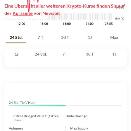
Eine Übersicht aller weiteren Krypto-Kurse finden Sie auf
der
Kursseite
von Newsbit
24 Std.
7 T
30 T
1J
Max
1s
24 Std.
7 T
30 T
1J
24 Std. Tief / Hoch
Citrea Bridged WBTC (Citrea)
Umlaufmenge
Kurs
Volumen
Max Supply