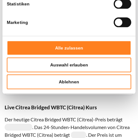
Statistiken
Marketing
Alle zulassen
Auswahl erlauben
Für
Citrea Bridged WBTC (Citrea)
haben wir historische
Daten seit
01-05-2026
, das hypothetische erste
Ablehnen
Investitionsdatum wurde entsprechend angepasst.
Live Citrea Bridged WBTC (Citrea) Kurs
Der heutige Citrea Bridged WBTC (Citrea)-Preis beträgt
. Das 24-Stunden-Handelsvolumen von Citrea
Bridged WBTC (Citrea) beträgt
. Der Preis ist um