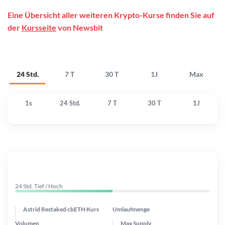
Eine Übersicht aller weiteren Krypto-Kurse finden Sie auf
der
Kursseite
von Newsbit
24 Std.
7 T
30 T
1J
Max
1s
24 Std.
7 T
30 T
1J
24 Std. Tief / Hoch
Astrid Restaked cbETH Kurs
Umlaufmenge
Volumen
Max Supply