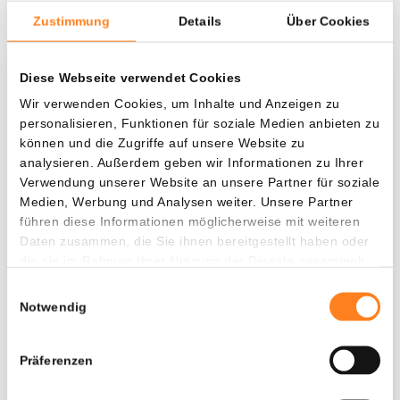
Zustimmung
Details
Über Cookies
Diese Webseite verwendet Cookies
Was, wenn ich...?
Wir verwenden Cookies, um Inhalte und Anzeigen zu
personalisieren, Funktionen für soziale Medien anbieten zu
Zie hoeveel waarde je vandaag zou hebben als
können und die Zugriffe auf unsere Website zu
je dollar-cost averaging had toegepast op
analysieren. Außerdem geben wir Informationen zu Ihrer
verschillende cryptocurrencies.
Verwendung unserer Website an unsere Partner für soziale
Medien, Werbung und Analysen weiter. Unsere Partner
Hätte investiert
In
führen diese Informationen möglicherweise mit weiteren
$
Daten zusammen, die Sie ihnen bereitgestellt haben oder
die sie im Rahmen Ihrer Nutzung der Dienste gesammelt
Jede
Seit
haben.
Einwilligungsauswahl
Notwendig
Präferenzen
Gesamtwert
---