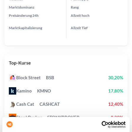
Marktdominanz
Rang
Preisänderung
24h
Allzeit
hoch
Marktkapitalisierung
Allzeit
Tief
Top-Kurse
Block Street
BSB
30,20%
Kamino
KMNO
17,80%
Cash Cat
CASHCAT
12,40%
StonkBroker
STONKBROKER
0,20%
Zama
ZAMA
3,40%