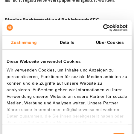
Ripples Rechtsstreit und Robinhoods SEC-
Herausforderungen
Unterdessen bleibt Ripple in einen Rechtsstreit mit der SEC
Zustimmung
Details
Über Cookies
über XRP verwickelt. Obwohl Richterin Analisa Torres
letztes Jahr entschied, dass XRP kein Wertpapier ist, wenn
es über Börsen verkauft wird, legte die SEC im Oktober
Diese Webseite verwendet Cookies
Berufung gegen dieses Urteil ein.
Wir verwenden Cookies, um Inhalte und Anzeigen zu
personalisieren, Funktionen für soziale Medien anbieten zu
Robinhood selbst hatte in diesem Jahr
können und die Zugriffe auf unsere Website zu
analysieren. Außerdem geben wir Informationen zu Ihrer
Auseinandersetzungen mit der SEC. Im Mai erhielt die
Verwendung unserer Website an unsere Partner für soziale
Plattform eine Wells Notice, in der Verstöße gegen das
Medien, Werbung und Analysen weiter. Unsere Partner
Securities Exchange Act von 1934 vorgeworfen wurden.
führen diese Informationen möglicherweise mit weiteren
Daten zusammen, die Sie ihnen bereitgestellt haben oder
Mit dem bevorstehenden Rücktritt von SEC-Vorsitzendem
die sie im Rahmen Ihrer Nutzung der Dienste gesammelt
Gary Gensler fühlt sich Robinhood nun sicherer, mehr
haben.
Einwilligungsauswahl