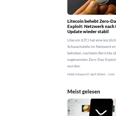
Litecoin behebt Zero-Da
Exploit: Netzwerk nach 
Update wieder stabil
Litecoin (LTC) hat eine kürzlic
Schwachstelle im Netzwerk er
behoben, nachdem Berichte üb
sogenannten Zero-Day-Exploi
wurden.
Hidde Scheper
27. April 2026
1 – 3 min
Meist gelesen