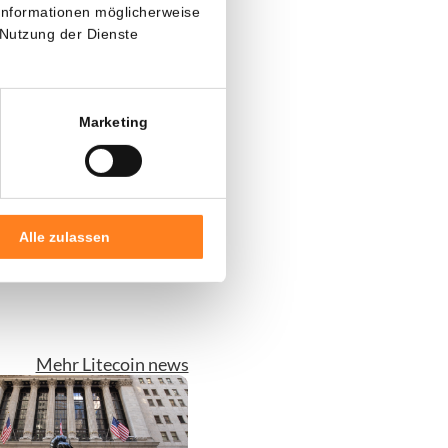
 Informationen möglicherweise
ergleich zum
 Nutzung der Dienste
 300 %.
s auf eine
F-
Marketing
g eines neuen
Alle zulassen
3
Mehr Litecoin news