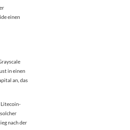
er
ide einen
Grayscale
ust in einen
ital an, das
 Litecoin-
 solcher
ieg nach der