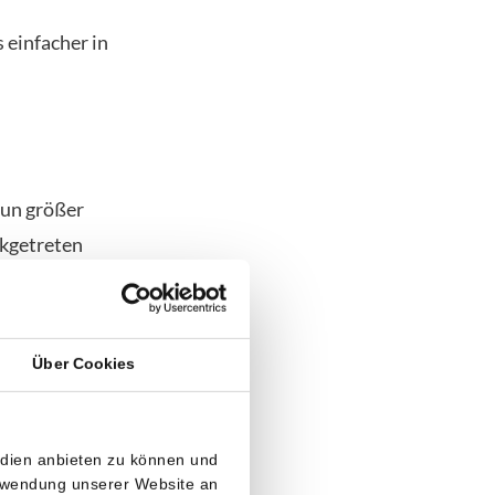
 einfacher in
nun größer
ckgetreten
wurde als
om Senat
Über Cookies
edien anbieten zu können und
le und könnte
erwendung unserer Website an