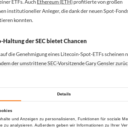
einer ETFs. Auch
Ethereum (ETH)
profitierte von großen
en institutioneller Anleger, die dank der neuen Spot-Fonds
tieren konnten.
-Haltung der SEC bietet Chancen
auf die Genehmigung eines Litecoin-Spot-ETFs scheinen 
hdem der umstrittene SEC-Vorsitzende Gary Gensler zurü
sich Raum für einen anderen Kurs zu eröffnen. Paul Atkins 
chfolger vorgeschlagen. Obwohl seine Ernennung noch v
rden muss, ist er für seine pro-Krypto-Haltung bekannt.
Details
ognosen: Anstieg auf $500?
ookies
halte und Anzeigen zu personalisieren, Funktionen für soziale M
annten Analysten Crypto Patel zeigt Litecoin starke Signa
ite zu analysieren. Außerdem geben wir Informationen zu Ihrer V