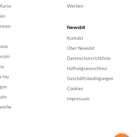
 Kurse
Werben
oin
ereum
Newsbit
Kontakt
dano
Über Newsbit
ecoin
Datenschutzrichtlinie
na
Haftungsausschluss
a Inu
Geschäftsbedingungen
gon
Cookies
ain
Impressum
anche
B