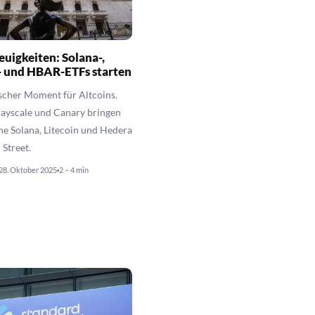
uigkeiten: Solana-,
- und HBAR-ETFs starten
ischer Moment für Altcoins.
rayscale und Canary bringen
e Solana, Litecoin und Hedera
 Street.
28. Oktober 2025
2 – 4 min