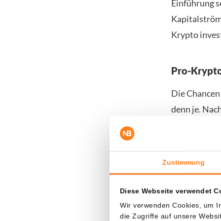
Einführung s
Kapitalström
Krypto inves
Pro-Krypto
Die Chancen 
denn je. Nac
ist, scheint 
möglicher Na
genehmigt we
Zustimmung
LTC-Kurspr
Diese Webseite verwendet C
Wir verwenden Cookies, um In
Laut dem bek
die Zugriffe auf unsere Webs