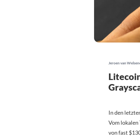
Jeroen van Welsen
Litecoi
Graysca
In den letzt
Vom lokalen 
von fast $13