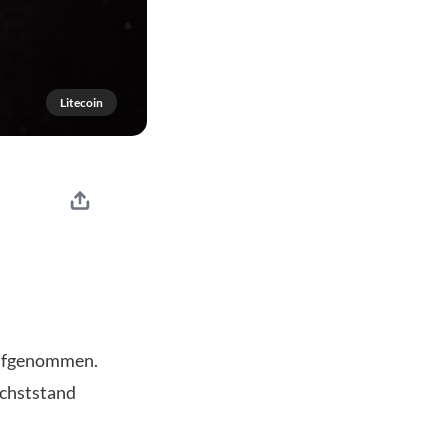
Litecoin
aufgenommen.
öchststand