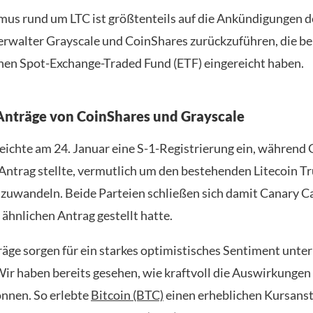
us rund um LTC ist größtenteils auf die Ankündigungen d
walter Grayscale und CoinShares zurückzuführen, die be
inen Spot-Exchange-Traded Fund (ETF) eingereicht haben.
nträge von CoinShares und Grayscale
eichte am 24. Januar eine S-1-Registrierung ein, während 
Antrag stellte, vermutlich um den bestehenden Litecoin Tr
uwandeln. Beide Parteien schließen sich damit Canary Cap
 ähnlichen Antrag gestellt hatte.
äge sorgen für ein starkes optimistisches Sentiment unter
Wir haben bereits gesehen, wie kraftvoll die Auswirkungen
önnen. So erlebte
Bitcoin (BTC)
einen erheblichen Kursanst