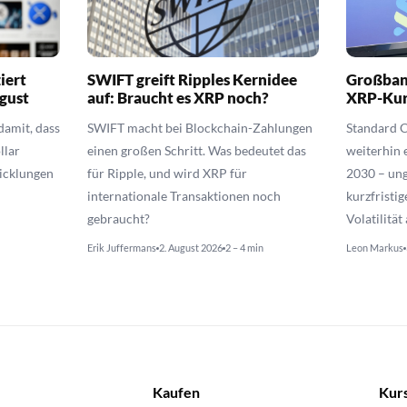
iert
SWIFT greift Ripples Kernidee
Großbank
gust
auf: Braucht es XRP noch?
XRP-Kurs
amit, dass
SWIFT macht bei Blockchain-Zahlungen
Standard 
llar
einen großen Schritt. Was bedeutet das
weiterhin 
wicklungen
für Ripple, und wird XRP für
2030 – un
internationale Transaktionen noch
kurzfristi
gebraucht?
Volatilitä
Erik Juffermans
2. August 2026
2 – 4 min
Leon Markus
Kaufen
Kur