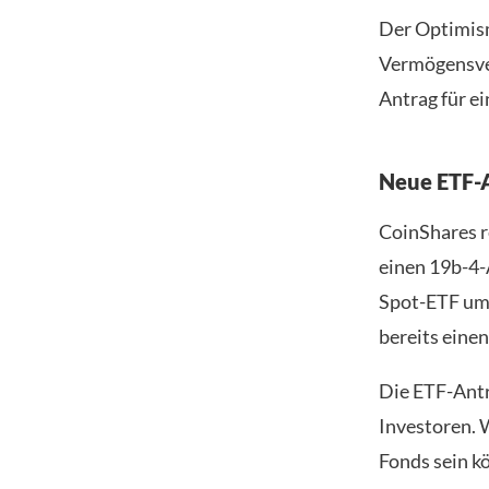
Der Optimism
Vermögensver
Antrag für e
Neue ETF-A
CoinShares r
einen 19b-4-
Spot-ETF umz
bereits einen
Die ETF-Antr
Investoren. 
Fonds sein k