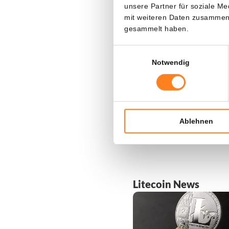
unsere Partner für soziale M
in diesem Jah
mit weiteren Daten zusammen, 
aktuellen Ku
gesammelt haben.
Darüber hina
Einwilligungsauswahl
wachsende Ad
Notwendig
Genehmigung 
Allzeithochs 
Ablehnen
Litecoin News