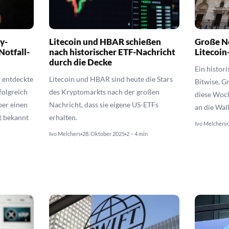
y-
Litecoin und HBAR schießen
Große Ne
Notfall-
nach historischer ETF-Nachricht
Litecoin
durch die Decke
Ein histor
h entdeckte
Litecoin und HBAR sind heute die Stars
Bitwise, G
folgreich
des Kryptomarkts nach der großen
diese Woch
er einen
Nachricht, dass sie eigene US-ETFs
an die Wall
t bekannt
erhalten.
Ivo Melchers
Ivo Melchers
28. Oktober 2025
2 – 4 min