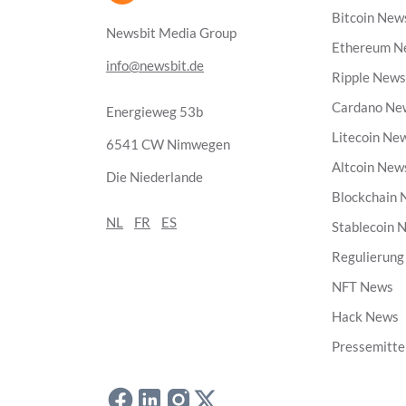
Bitcoin New
Newsbit Media Group
Ethereum N
info@newsbit.de
Ripple New
Cardano Ne
Energieweg 53b
Litecoin Ne
6541 CW Nimwegen
Altcoin New
Die Niederlande
Blockchain
NL
FR
ES
Stablecoin 
Regulierun
NFT News
Hack News
Pressemitte