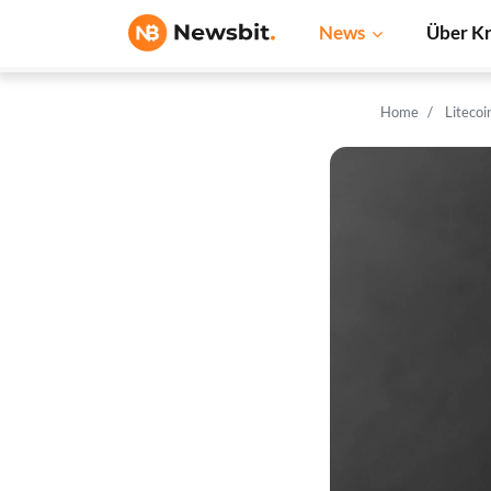
News
Über K
Home
Liteco