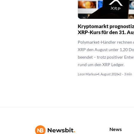
Kryptomarkt prognostiz
XRP-Kurs für den 31. Au
Polymarket-Händler rechnen d
XRP den August unter 1,20 Do
beendet – trotz positiver Ent
rund um den XRP Ledger.
Leon Markus
4. August 2026
2 – 3 min
News