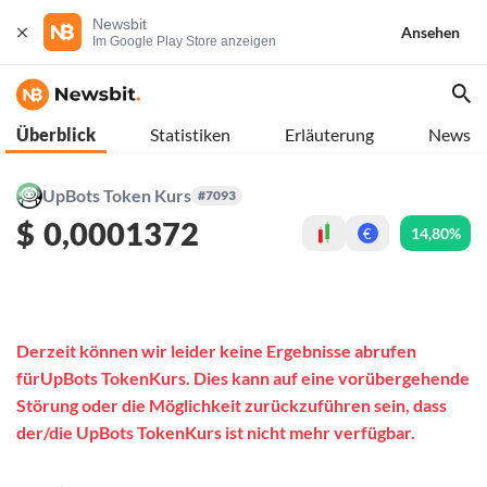
Newsbit
Ansehen
Im Google Play Store anzeigen
Überblick
Statistiken
Erläuterung
News
UpBots Token Kurs
#7093
$
0,0001372
14,80%
€
Derzeit können wir leider keine Ergebnisse abrufen
fürUpBots TokenKurs. Dies kann auf eine vorübergehende
Störung oder die Möglichkeit zurückzuführen sein, dass
der/die UpBots TokenKurs ist nicht mehr verfügbar.