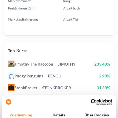
Marktdominanz
Rang
Preisänderung
24h
Allzeit
hoch
Marktkapitalisierung
Allzeit
Tief
Top-Kurse
Jimothy The Raccoon
JIMOTHY
233,40%
Pudgy Penguins
PENGU
2,90%
StonkBroker
STONKBROKER
31,30%
Pons
PONS
39,60%
Sui
SUI
2,50%
Zustimmung
Details
Über Cookies