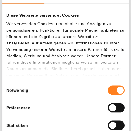
Diese Webseite verwendet Cookies
Was, wenn ich...?
Wir verwenden Cookies, um Inhalte und Anzeigen zu
personalisieren, Funktionen für soziale Medien anbieten zu
Zie hoeveel waarde je vandaag zou hebben als
können und die Zugriffe auf unsere Website zu
je dollar-cost averaging had toegepast op
analysieren. Außerdem geben wir Informationen zu Ihrer
Verwendung unserer Website an unsere Partner für soziale
verschillende cryptocurrencies.
Medien, Werbung und Analysen weiter. Unsere Partner
Hätte investiert
In
führen diese Informationen möglicherweise mit weiteren
Daten zusammen, die Sie ihnen bereitgestellt haben oder
$
die sie im Rahmen Ihrer Nutzung der Dienste gesammelt
haben.
Jede
Seit
Einwilligungsauswahl
Notwendig
Präferenzen
Gesamtwert
---
Statistiken