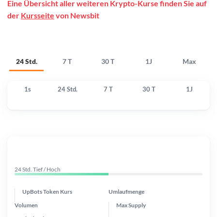
Eine Übersicht aller weiteren Krypto-Kurse finden Sie auf
der
Kursseite
von Newsbit
24 Std.
7 T
30 T
1J
Max
1s
24 Std.
7 T
30 T
1J
24 Std. Tief / Hoch
UpBots Token Kurs
Umlaufmenge
Volumen
Max Supply