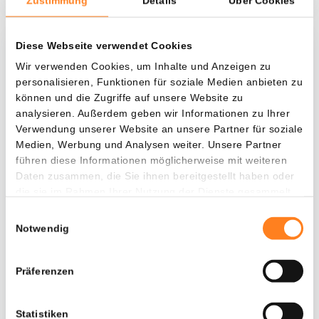
Zustimmung
Details
Über Cookies
Diese Webseite verwendet Cookies
Was, wenn ich...?
Wir verwenden Cookies, um Inhalte und Anzeigen zu
personalisieren, Funktionen für soziale Medien anbieten zu
Zie hoeveel waarde je vandaag zou hebben als
können und die Zugriffe auf unsere Website zu
je dollar-cost averaging had toegepast op
analysieren. Außerdem geben wir Informationen zu Ihrer
verschillende cryptocurrencies.
Verwendung unserer Website an unsere Partner für soziale
Medien, Werbung und Analysen weiter. Unsere Partner
Hätte investiert
In
führen diese Informationen möglicherweise mit weiteren
$
Daten zusammen, die Sie ihnen bereitgestellt haben oder
die sie im Rahmen Ihrer Nutzung der Dienste gesammelt
Jede
Seit
haben.
Einwilligungsauswahl
Notwendig
Präferenzen
Gesamtwert
---
Statistiken