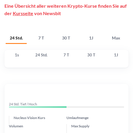
Eine Übersicht aller weiteren Krypto-Kurse finden Sie auf
der
Kursseite
von Newsbit
24 Std.
7 T
30 T
1J
Max
1s
24 Std.
7 T
30 T
1J
24 Std. Tief / Hoch
Nucleus Vision Kurs
Umlaufmenge
Volumen
Max Supply