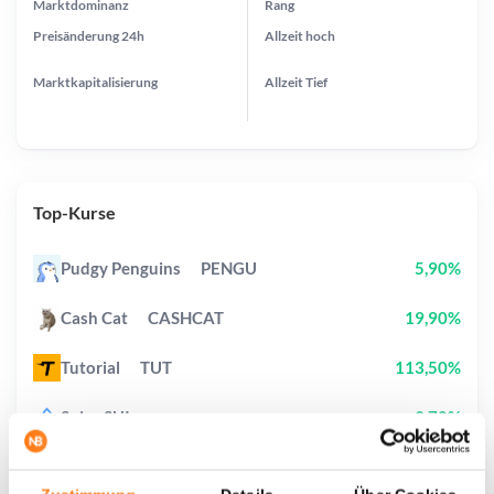
Marktdominanz
Rang
Preisänderung
24h
Allzeit
hoch
Marktkapitalisierung
Allzeit
Tief
Top-Kurse
Pudgy Penguins
PENGU
5,90%
Cash Cat
CASHCAT
19,90%
Tutorial
TUT
113,50%
Sui
SUI
3,70%
Pepe
PEPE
2,20%