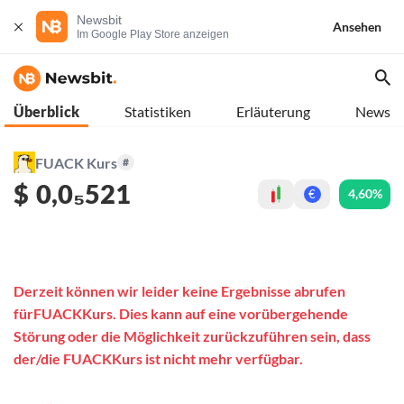
Newsbit
Ansehen
Im Google Play Store anzeigen
Überblick
Statistiken
Erläuterung
News
FUACK Kurs
#
$
0,0₅521
4,60%
€
Derzeit können wir leider keine Ergebnisse abrufen
fürFUACKKurs. Dies kann auf eine vorübergehende
Störung oder die Möglichkeit zurückzuführen sein, dass
der/die FUACKKurs ist nicht mehr verfügbar.