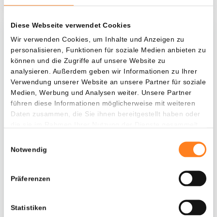
Diese Webseite verwendet Cookies
Was, wenn ich...?
Wir verwenden Cookies, um Inhalte und Anzeigen zu
personalisieren, Funktionen für soziale Medien anbieten zu
Zie hoeveel waarde je vandaag zou hebben als
können und die Zugriffe auf unsere Website zu
je dollar-cost averaging had toegepast op
analysieren. Außerdem geben wir Informationen zu Ihrer
Verwendung unserer Website an unsere Partner für soziale
verschillende cryptocurrencies.
Medien, Werbung und Analysen weiter. Unsere Partner
Hätte investiert
In
führen diese Informationen möglicherweise mit weiteren
Daten zusammen, die Sie ihnen bereitgestellt haben oder
$
die sie im Rahmen Ihrer Nutzung der Dienste gesammelt
haben.
Jede
Seit
Einwilligungsauswahl
Notwendig
Präferenzen
Gesamtwert
---
Statistiken