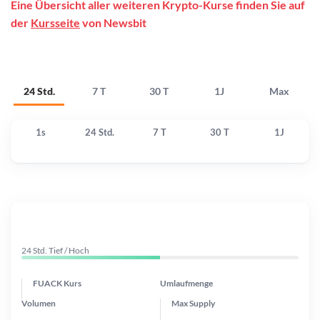
Eine Übersicht aller weiteren Krypto-Kurse finden Sie auf
der
Kursseite
von Newsbit
24 Std.
7 T
30 T
1J
Max
1s
24 Std.
7 T
30 T
1J
24 Std. Tief / Hoch
FUACK Kurs
Umlaufmenge
Volumen
Max Supply