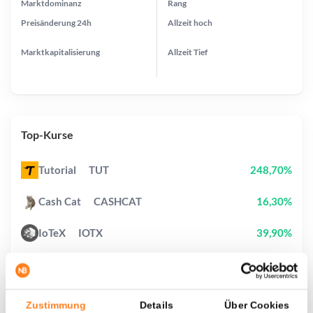
Marktdominanz
Rang
Preisänderung
24h
Allzeit
hoch
Marktkapitalisierung
Allzeit
Tief
Top-Kurse
Tutorial
TUT
248,70%
Cash Cat
CASHCAT
16,30%
IoTeX
IOTX
39,90%
Pi Network
PI
2,10%
OVERTAKE
TAKE
4,40%
Zustimmung
Details
Über Cookies