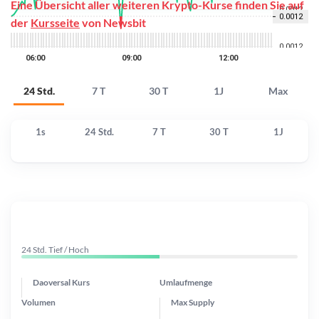
Eine Übersicht aller weiteren Krypto-Kurse finden Sie auf
der
Kursseite
von Newsbit
24 Std.
7 T
30 T
1J
Max
1s
24 Std.
7 T
30 T
1J
24 Std. Tief / Hoch
Daoversal Kurs
Umlaufmenge
Volumen
Max Supply