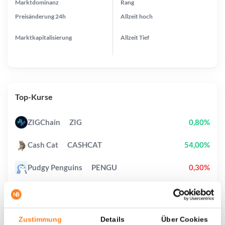
Marktdominanz
Rang
Preisänderung
24h
Allzeit
hoch
Marktkapitalisierung
Allzeit
Tief
Top-Kurse
ZIGChain
ZIG
0,80%
Cash Cat
CASHCAT
54,00%
Pudgy Penguins
PENGU
0,30%
Venice Token
VVV
3,70%
Pump.fun
PUMP
3,80%
Zustimmung
Details
Über Cookies