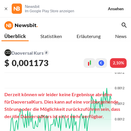
Newsbit
Ansehen
Im Google Play Store anzeigen
Überblick
Statistiken
Erläuterung
News
Daoversal Kurs
#
$
0,001173
2,10%
€
Derzeit können wir leider keine Ergebnisse abrufen
fürDaoversalKurs. Dies kann auf eine vorübergehende
Störung oder die Möglichkeit zurückzuführen sein, dass
der/die DaoversalKurs ist nicht mehr verfügbar.