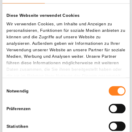
Diese Webseite verwendet Cookies
Was, wenn ich...?
Wir verwenden Cookies, um Inhalte und Anzeigen zu
personalisieren, Funktionen für soziale Medien anbieten zu
Zie hoeveel waarde je vandaag zou hebben als
können und die Zugriffe auf unsere Website zu
je dollar-cost averaging had toegepast op
analysieren. Außerdem geben wir Informationen zu Ihrer
Verwendung unserer Website an unsere Partner für soziale
verschillende cryptocurrencies.
Medien, Werbung und Analysen weiter. Unsere Partner
Hätte investiert
In
führen diese Informationen möglicherweise mit weiteren
Daten zusammen, die Sie ihnen bereitgestellt haben oder
$
die sie im Rahmen Ihrer Nutzung der Dienste gesammelt
haben.
Jede
Seit
Einwilligungsauswahl
Notwendig
Präferenzen
Gesamtwert
---
Statistiken