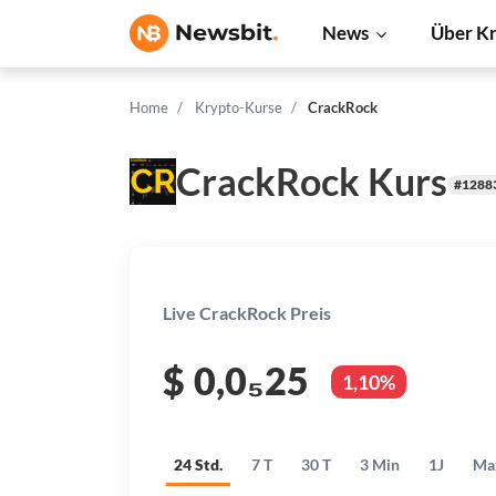
News
Über K
Home
Krypto-Kurse
CrackRock
CrackRock Kurs
#1288
Live CrackRock Preis
$
0,0₅25
1,10%
24 Std.
7 T
30 T
3 Min
1J
Ma