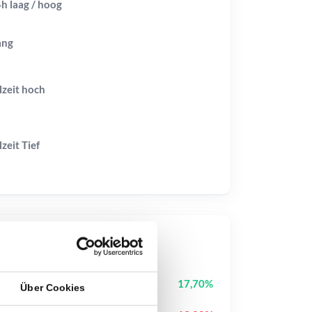
h laag / hoog
ang
lzeit
hoch
lzeit
Tief
op-Kurse
Plume
PLUME
17,70%
Über Cookies