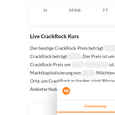
1s
24 Std.
7 T
Live CrackRock Kurs
Der heutige CrackRock-Preis beträgt
CrackRock beträgt
. Der Preis ist u
CrackRock-Preis um
ist
Marktkapitalisierung von
. Möchten
Orte, um CrackRock zu kaufen, sind: Bitva
Anbieter finden Sie auf unserer Kauf-/Verk
Zustimmung
Was, 