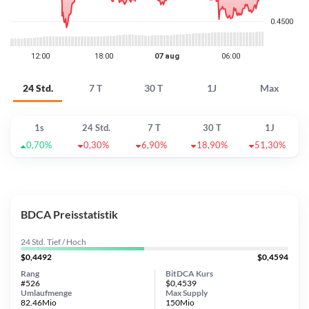
24 Std.
7 T
30 T
1J
Max
1s
24 Std.
7 T
30 T
1J
0,70%
0,30%
6,90%
18,90%
51,30%
BDCA Preisstatistik
24 Std. Tief / Hoch
$0,4492
$0,4594
Rang
BitDCA Kurs
#526
$0,4539
Umlaufmenge
Max Supply
82.46Mio
150Mio