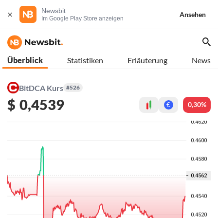
Newsbit
Ansehen
Im Google Play Store anzeigen
Überblick
Statistiken
Erläuterung
News
BitDCA Kurs
#526
$
0,4539
0,30%
€