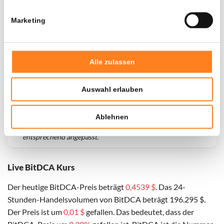
Marketing
Alle zulassen
Auswahl erlauben
Für
BitDCA
haben wir historische Daten seit
01-03-2025
,
Ablehnen
das hypothetische erste Investitionsdatum wurde
entsprechend angepasst.
Live BitDCA Kurs
Der heutige BitDCA-Preis beträgt
0,4539 $
. Das 24-
Stunden-Handelsvolumen von BitDCA beträgt 196.295 $.
Der Preis ist um
0,01 $
gefallen. Das bedeutet, dass der