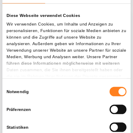
Diese Webseite verwendet Cookies
Was, wenn ich...?
Wir verwenden Cookies, um Inhalte und Anzeigen zu
personalisieren, Funktionen für soziale Medien anbieten zu
Zie hoeveel waarde je vandaag zou hebben als
können und die Zugriffe auf unsere Website zu
je dollar-cost averaging had toegepast op
analysieren. Außerdem geben wir Informationen zu Ihrer
Verwendung unserer Website an unsere Partner für soziale
verschillende cryptocurrencies.
Medien, Werbung und Analysen weiter. Unsere Partner
Hätte investiert
In
führen diese Informationen möglicherweise mit weiteren
Daten zusammen, die Sie ihnen bereitgestellt haben oder
$
die sie im Rahmen Ihrer Nutzung der Dienste gesammelt
haben.
Jede
Seit
Einwilligungsauswahl
Notwendig
Präferenzen
Gesamtwert
$
1.104,84
Statistiken
- 0,00%
- $ 695,16