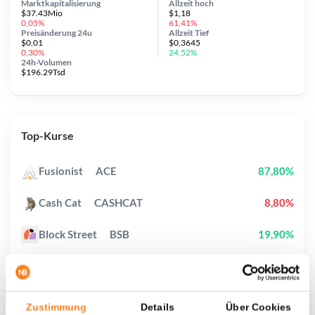
Marktkapitalisierung
Allzeit
hoch
$37.43Mio
$1,18
0,05%
61,41%
Preisänderung
24u
Allzeit
Tief
$0,01
$0,3645
0,30%
24,52%
24h-Volumen
$196.29Tsd
Top-Kurse
Fusionist
ACE
87,80%
Cash Cat
CASHCAT
8,80%
Block Street
BSB
19,90%
Pudgy Penguins
PENGU
3,40%
Plume
PLUME
5,60%
Zustimmung
Details
Über Cookies