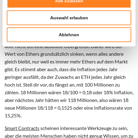
Alle zulassen
sie eine Höchstgrenze für die Einheiten festgelegt haben.
Diese Entscheidung kann zwar jederzeit in der Zukunft
Auswahl erlauben
geändert werden, wirkt sich aber dennoch auf die Deflation
des Coins aus. Für Ethers gibt es jedoch keine Obergrenze. Es
Ablehnen
handelt sich um eine Obergrenze von 18 Millionen pro Jahr,
aber nicht um eine absolute Obergrenze. Daher wird der
Wert von Ethers grundsätzlich sinken, wenn alles andere
gleich bleibt, nur weil es immer mehr Ethers auf dem Markt
gibt. Es stimmt aber auch, dass die Inflation jedes Jahr
geringer ausfällt, da der Zuwachs an ETH jedes Jahr gleich
hoch ist. Stell dir vor, du fängst an, mit 100 Millionen zu
zählen. 18 Millionen wären 18/100 = 0,18 oder 18% Inflation,
aber nächstes Jahr hätten wir 118 Millionen, also wären 18
neue Millionen 18/118 = 0,1525 oder eine Inflationsrate von
15,25%.
Smart Contracts
scheinen interessante Werkzeuge zu sein,
aber die meisten Menschen haben nicht genug Wissen, um zu