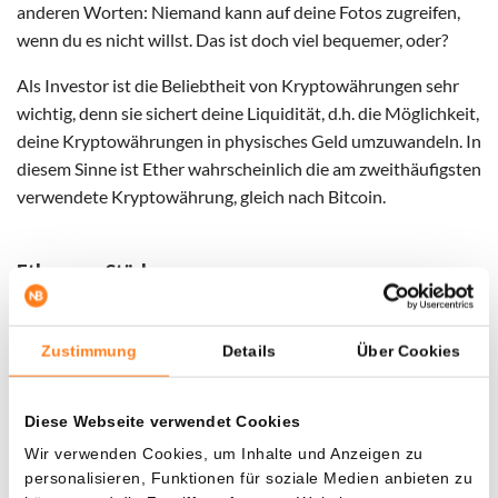
anderen Worten: Niemand kann auf deine Fotos zugreifen,
wenn du es nicht willst. Das ist doch viel bequemer, oder?
Als Investor ist die Beliebtheit von Kryptowährungen sehr
wichtig, denn sie sichert deine Liquidität, d.h. die Möglichkeit,
deine Kryptowährungen in physisches Geld umzuwandeln. In
diesem Sinne ist Ether wahrscheinlich die am zweithäufigsten
verwendete Kryptowährung, gleich nach Bitcoin.
Ethereum Stärken
Die größte Stärke von Ethereum ist, dass es sich nicht auf
eine Zahlungsmethode beschränkt, sondern einen Rahmen
Zustimmung
Details
Über Cookies
für die Erstellung von Apps bietet, in den nicht eingegriffen
werden kann. Diese Flexibilität ist darauf zurückzuführen,
Diese Webseite verwendet Cookies
dass du eine andere Programmiersprache verwenden kannst,
um mit Ethereum zu arbeiten, zum Beispiel Solidity oder
Wir verwenden Cookies, um Inhalte und Anzeigen zu
personalisieren, Funktionen für soziale Medien anbieten zu
Vyper.