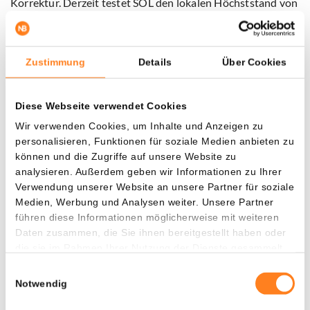
Korrektur. Derzeit testet SOL den lokalen Höchststand von
März bei $143 als Unterstützung. In den kommenden
Wochen wird sich zeigen, ob Solana das Vertrauen des
Marktes behalten kann, oder ob der Ruf nach
Zustimmung
Details
Über Cookies
Dezentralisierung auch institutionelle Investoren ins
Zweifeln bringt.
Diese Webseite verwendet Cookies
Sichern Sie sich jetzt den 10 € Bonus – nur für kurze
Wir verwenden Cookies, um Inhalte und Anzeigen zu
Zeit mit Bitvavo powered by Hyphe
personalisieren, Funktionen für soziale Medien anbieten zu
Nutzen Sie die einzigartige Zusammenarbeit zwischen
können und die Zugriffe auf unsere Website zu
analysieren. Außerdem geben wir Informationen zu Ihrer
Newsbit und
Bitvavo powered by Hyphe
, indem Sie Ihr
Verwendung unserer Website an unsere Partner für soziale
Konto über die Schaltfläche unten eröffnen. Zahlen Sie nur
Medien, Werbung und Analysen weiter. Unsere Partner
10€ ein und erhalten Sie sofort 10€ gratis. Zusätzlich
führen diese Informationen möglicherweise mit weiteren
handeln Sie 7 Tage lang ohne Gebühren auf Ihre ersten
Daten zusammen, die Sie ihnen bereitgestellt haben oder
€10.000 an Transaktionen. Diese Aktion ist zeitlich
die sie im Rahmen Ihrer Nutzung der Dienste gesammelt
begrenzt – also nutzen Sie sie jetzt!
haben.
Einwilligungsauswahl
Notwendig
Eröffnen Sie Ihr Konto und sichern Sie sich 10€ Bonus.