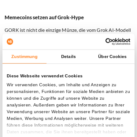
Memecoins setzen auf Grok-Hype
GORK ist nicht die einzige Münze, die vom Grok AI-Modell
von xAI inspiriert ist. Memecoin-Hersteller versuchen, auf
die Verbindung mit Elon Musk zu setzen, der oft für seine
auffälligen Nachrichten über spekulative Token wie
Zustimmung
Details
Über Cookies
Dogecoin (
DOGE
) bekannt ist. Solche Coins tauchen oft
aus dem Nichts auf und können in kurzer Zeit gigantische
Gewinne erzielen oder völlig im Wert fallen. Dennoch zeigt
Diese Webseite verwendet Cookies
dieser GORK-Trade, dass das Feuer des Memecoin-
Wir verwenden Cookies, um Inhalte und Anzeigen zu
Marktes noch immer nicht erloschen ist.
personalisieren, Funktionen für soziale Medien anbieten zu
können und die Zugriffe auf unsere Website zu
Sichern Sie sich jetzt den 10 € Bonus – nur für kurze
analysieren. Außerdem geben wir Informationen zu Ihrer
Zeit mit Bitvavo powered by Hyphe
Verwendung unserer Website an unsere Partner für soziale
Medien, Werbung und Analysen weiter. Unsere Partner
Nutzen Sie die einzigartige Zusammenarbeit zwischen
führen diese Informationen möglicherweise mit weiteren
Newsbit und
Bitvavo powered by Hyphe
, indem Sie Ihr
Daten zusammen, die Sie ihnen bereitgestellt haben oder
Konto über die Schaltfläche unten eröffnen. Zahlen Sie nur