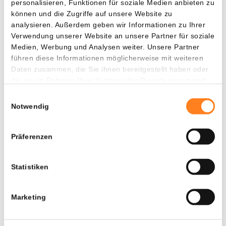
Ausland abgewandert. Der Handelskrieg scheint also
personalisieren, Funktionen für soziale Medien anbieten zu
gerade erst begonnen zu haben, doch die ersten Folgen sind
können und die Zugriffe auf unsere Website zu
analysieren. Außerdem geben wir Informationen zu Ihrer
bereits spürbar.
Verwendung unserer Website an unsere Partner für soziale
Medien, Werbung und Analysen weiter. Unsere Partner
Sichere dir noch heute 10 € gratis und zahle keine
führen diese Informationen möglicherweise mit weiteren
Handelsgebühren auf deine ersten 10.000 €!
Daten zusammen, die Sie ihnen bereitgestellt haben oder
die sie im Rahmen Ihrer Nutzung der Dienste gesammelt
Nutze diese einmalige Chance mit Newsbit und Bitvavo,
haben.
Einwilligungsauswahl
indem du jetzt über den Button unten ein Konto eröffnest.
Notwendig
Zahle nur 10 € ein und erhalte sofort 10 € gratis. Außerdem
kannst du 7 Tage lang gebührenfrei über deine ersten
Präferenzen
10.000 € an Transaktionen handeln. Starte noch heute und
profitiere direkt von der wachsenden Beliebtheit von
Kryptowährungen!
Statistiken
Erstelle dein Konto und sichere dir deine 10 € gratis.
Marketing
Verpasse nicht die Gelegenheit, sofort von der wachsenden
Beliebtheit von Kryptowährungen zu profitieren!