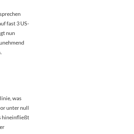
rsprechen
uf fast 3 US-
ägt nun
t zunehmend
.
linie, was
or unter null
 hineinfließt
er