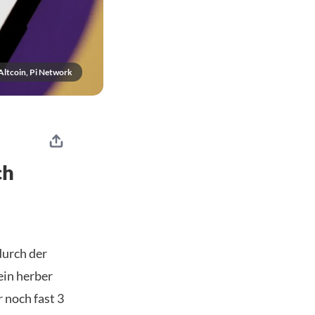
Altcoin, Pi Network
ch
durch der
ein herber
 noch fast 3