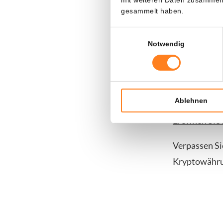
powered b
gesammelt haben.
Nutzen Sie d
Einwilligungsauswahl
Notwendig
powered by H
Zahlen Sie nu
Tage lang oh
zeitlich begre
Ablehnen
Eröffnen Sie 
Verpassen Si
Kryptowährun