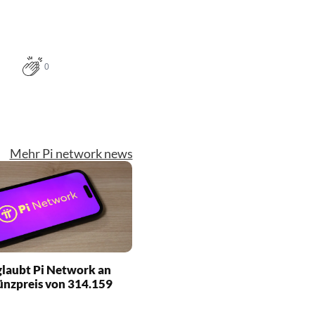
0
Mehr Pi network news
laubt Pi Network an
ünzpreis von 314.159