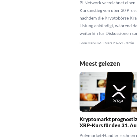
Pi Network verzeichnet einen
Kursanstieg von über 30 Proze
nachdem die Kryptobörse Kra
Listung ankündigt, während da
weiterhin für Diskussionen sor
Leon Markus
13. März 2026
1 – 3 min
Meest gelezen
Kryptomarkt prognostiz
XRP-Kurs für den 31. Au
Polymarket-Händler rechnen d