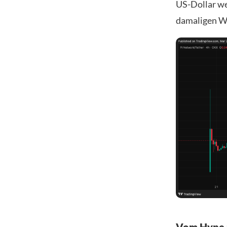
US-Dollar wer
damaligen We
Vom Hype 