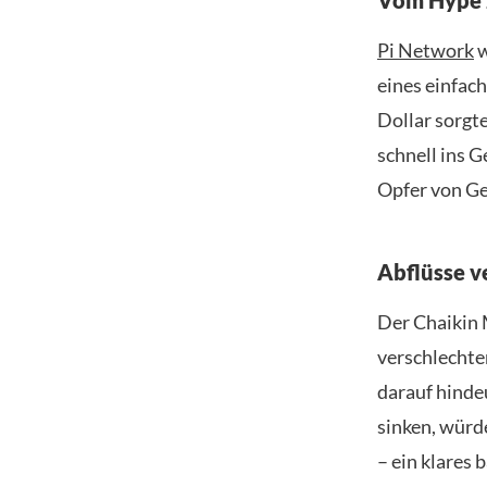
Pi Network
w
eines einfac
Dollar sorgt
schnell ins 
Opfer von G
Abflüsse v
Der Chaikin 
verschlechter
darauf hindeu
sinken, würd
– ein klares 