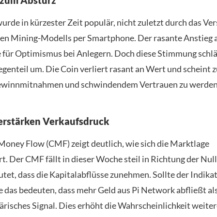
urde in kürzester Zeit populär, nicht zuletzt durch das Ve
hen Mining-Modells per Smartphone. Der rasante Anstieg a
e für Optimismus bei Anlegern. Doch diese Stimmung schl
Gegenteil um. Die Coin verliert rasant an Wert und schein
ewinnmitnahmen und schwindendem Vertrauen zu werden
erstärken Verkaufsdruck
Money Flow (CMF) zeigt deutlich, wie sich die Marktlage
t. Der CMF fällt in dieser Woche steil in Richtung der Null
tet, dass die Kapitalabflüsse zunehmen. Sollte der Indikat
e das bedeuten, dass mehr Geld aus Pi Network abfließt als
bärisches Signal. Dies erhöht die Wahrscheinlichkeit weiter