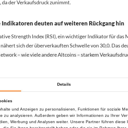
, da der Verkaufsdruck zunimmt.
 Indikatoren deuten auf weiteren Rückgang hin
ative Strength Index (RSI), ein wichtiger Indikator für d
, nähert sich der überverkauften Schwelle von 30,0. Das de
 Network – wie viele andere Altcoins – starkem Verkaufsdru
gemeine Marktstimmung bleibt schwach, wodurch eine kurzf
r unwahrscheinlich erscheint.
Details
nterstützungszonen oder neues Vertrauen von Anlegern d
rk weiter zu fallen. Was als schnell wachsender Hype bega
ookies
ernüchternde Realität zu.
halte und Anzeigen zu personalisieren, Funktionen für soziale M
ite zu analysieren. Außerdem geben wir Informationen zu Ihrer V
edien, Werbung und Analysen weiter. Unsere Partner führen diese
 sich jetzt den 20 € Bonus – nur für kurze Zeit mi
die Sie ihnen bereitgestellt haben oder die sie im Rahmen Ihrer