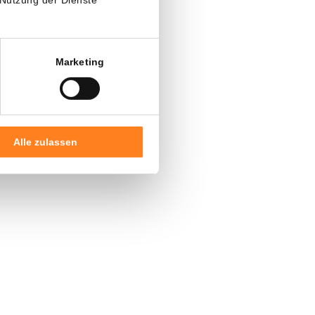
tvavo
Marketing
ffnen.
ndeln Sie 7
se Aktion ist
Alle zulassen