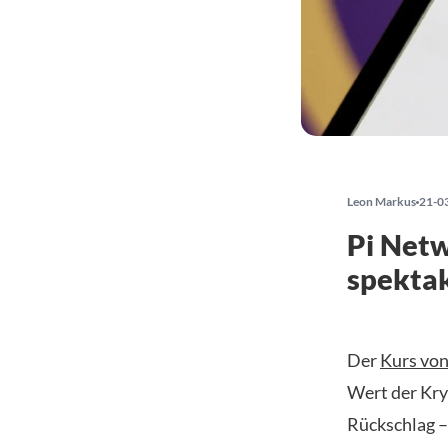
Leon Markus
21-0
Pi Netw
spektak
Der
Kurs von
Wert der Kry
Rückschlag –