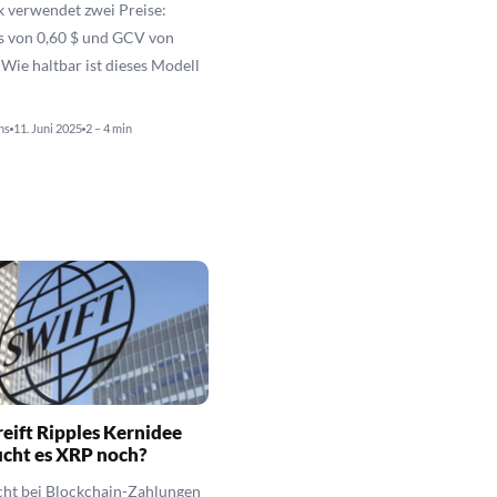
 verwendet zwei Preise:
s von 0,60 $ und GCV von
 Wie haltbar ist dieses Modell
ns
11. Juni 2025
2 – 4 min
eift Ripples Kernidee
ucht es XRP noch?
ht bei Blockchain-Zahlungen