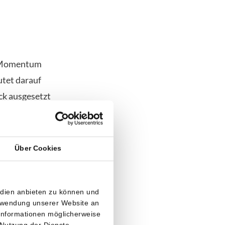
as Momentum
utet darauf
ck ausgesetzt
ristige
Über Cookies
roht der Kurs
nn, steuert
edien anbieten zu können und
erwendung unserer Website an
 Informationen möglicherweise
t Bitvavo
 Nutzung der Dienste