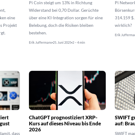
Pi Coin steigt um 13% in Richtung
Pi Network
nt,
Widerstand bei 0,70 Dollar. Gerüchte
Börsenkur
ken eine
über eine KI-Integration sorgen für eine
314.159 $.
s Projekt
Belebung, doch die Risiken bleiben
wirklich?
gt.
bestehen.
Erik Jufferma
Erik Juffermans
25. Juni 2025
2 – 4 min
iert
ChatGPT prognostiziert XRP-
SWIFT gr
gust
Kurs auf dieses Niveau bis Ende
auf: Bra
2026
amit, dass
SWIFT mac