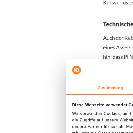
Kursverluste
Technische
Auch der Rel
eines Assets
hin, dass Pi
ist. Die all
Erholung ehe
Zustimmung
Ohne klare U
von Pi Netwo
Diese Webseite verwendet C
nun auf eine 
Wir verwenden Cookies, um In
die Zugriffe auf unsere Webs
unsere Partner für soziale M
Sichern Sie
mit weiteren Daten zusammen, 