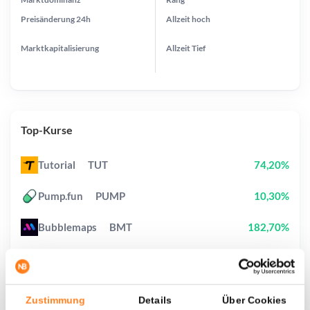
Preisänderung
24h
Allzeit
hoch
Marktkapitalisierung
Allzeit
Tief
Top-Kurse
Tutorial
TUT
74,20%
Pump.fun
PUMP
10,30%
Bubblemaps
BMT
182,70%
Cash Cat
CASHCAT
16,20%
Pudgy Penguins
PENGU
4,30%
Zustimmung
Details
Über Cookies