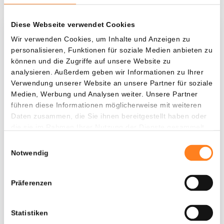
Diese Webseite verwendet Cookies
Was, wenn ich...?
Wir verwenden Cookies, um Inhalte und Anzeigen zu
personalisieren, Funktionen für soziale Medien anbieten zu
Zie hoeveel waarde je vandaag zou hebben als
können und die Zugriffe auf unsere Website zu
je dollar-cost averaging had toegepast op
analysieren. Außerdem geben wir Informationen zu Ihrer
Verwendung unserer Website an unsere Partner für soziale
verschillende cryptocurrencies.
Medien, Werbung und Analysen weiter. Unsere Partner
Hätte investiert
In
führen diese Informationen möglicherweise mit weiteren
Daten zusammen, die Sie ihnen bereitgestellt haben oder
$
die sie im Rahmen Ihrer Nutzung der Dienste gesammelt
haben.
Jede
Seit
Einwilligungsauswahl
Notwendig
Präferenzen
Gesamtwert
---
Statistiken