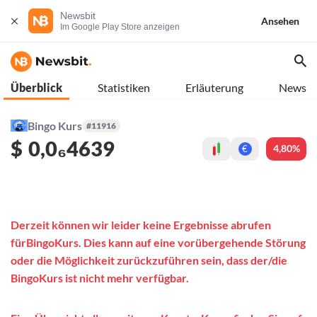
Newsbit
Ansehen
Im Google Play Store anzeigen
Überblick
Statistiken
Erläuterung
News
Bingo Kurs
#11916
$
0,0₆4639
4,80%
€
Derzeit können wir leider keine Ergebnisse abrufen
fürBingoKurs. Dies kann auf eine vorübergehende Störung
oder die Möglichkeit zurückzuführen sein, dass der/die
BingoKurs ist nicht mehr verfügbar.