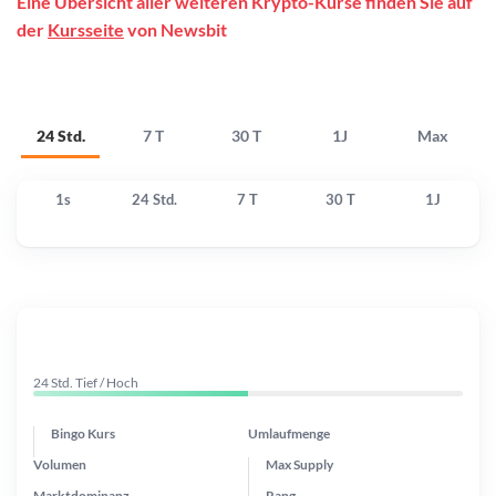
Eine Übersicht aller weiteren Krypto-Kurse finden Sie auf
der
Kursseite
von Newsbit
24 Std.
7 T
30 T
1J
Max
1s
24 Std.
7 T
30 T
1J
24 Std. Tief / Hoch
Bingo Kurs
Umlaufmenge
Volumen
Max Supply
Marktdominanz
Rang