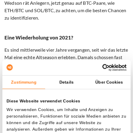
Wedson rät Anlegern, jetzt genau auf BTC-Paare, wie
ETH/BTC und SOL/BTC, zu achten, um die besten Chancen
zu identifizieren.
Eine Wiederholung von 2021?
Es sind mittlerweile vier Jahre vergangen, seit wir das letzte
Mal eine echte Altseason erlebten. Damals schossen fast
alle Tokens zu ihren Allzeithochs (ATHs). Für viele Projekte
besteht also noch immer erhebliches Aufwärtspotenzial.
Schauen Sie zum Beispiel auf Cardano (ADA), das derzeit
Zustimmung
Details
Über Cookies
bei etwa 0,77 Dollar notiert, immer noch 75% unter seinem
Spitzenwert. Auch Polkadot (DOT) bietet Chancen, da die
Diese Webseite verwendet Cookies
Münze ganze 91,2% unter ihrem Höhepunkt handelt. Sollte
die Altcoin-Saison tatsächlich kommen, wie Wedson
Wir verwenden Cookies, um Inhalte und Anzeigen zu
personalisieren, Funktionen für soziale Medien anbieten zu
vorhersagt, dann liegen enorme Chancen zum Aufsammeln
können und die Zugriffe auf unsere Website zu
bereit.
analysieren. Außerdem geben wir Informationen zu Ihrer