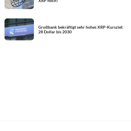
XRP noch?
Großbank bekräftigt sehr hohes XRP-Kursziel:
28 Dollar bis 2030