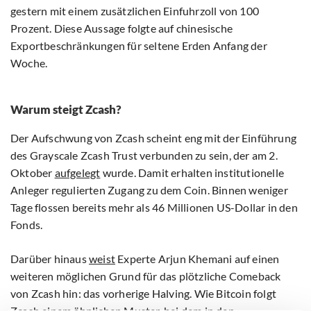
gestern mit einem zusätzlichen Einfuhrzoll von 100
Prozent. Diese Aussage folgte auf chinesische
Exportbeschränkungen für seltene Erden Anfang der
Woche.
Warum steigt Zcash?
Der Aufschwung von Zcash scheint eng mit der Einführung
des Grayscale Zcash Trust verbunden zu sein, der am 2.
Oktober
aufgelegt
wurde. Damit erhalten institutionelle
Anleger regulierten Zugang zu dem Coin. Binnen weniger
Tage flossen bereits mehr als 46 Millionen US-Dollar in den
Fonds.
Darüber hinaus
weist
Experte Arjun Khemani auf einen
weiteren möglichen Grund für das plötzliche Comeback
von Zcash hin: das vorherige Halving. Wie Bitcoin folgt
Zcash einem ähnlichen Muster, bei dem in den