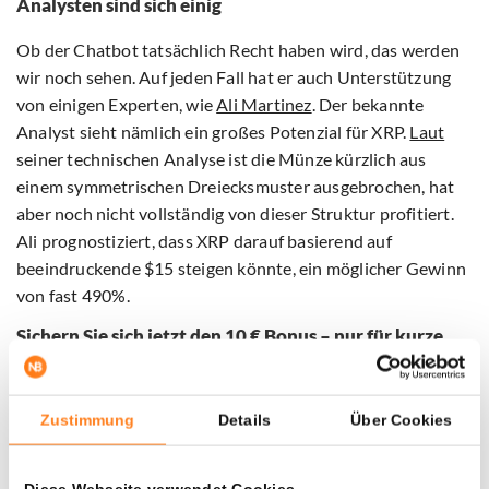
Analysten sind sich einig
Ob der Chatbot tatsächlich Recht haben wird, das werden
wir noch sehen. Auf jeden Fall hat er auch Unterstützung
von einigen Experten, wie
Ali Martinez
. Der bekannte
Analyst sieht nämlich ein großes Potenzial für XRP.
Laut
seiner technischen Analyse ist die Münze kürzlich aus
einem symmetrischen Dreiecksmuster ausgebrochen, hat
aber noch nicht vollständig von dieser Struktur profitiert.
Ali prognostiziert, dass XRP darauf basierend auf
beeindruckende $15 steigen könnte, ein möglicher Gewinn
von fast 490%.
Sichern Sie sich jetzt den 10 € Bonus – nur für kurze
Zeit mit Bitvavo powered by Hyphe
Nutzen Sie die einzigartige Zusammenarbeit zwischen
Zustimmung
Details
Über Cookies
Newsbit und
Bitvavo powered by Hyphe
, indem Sie Ihr
Konto über die Schaltfläche unten eröffnen. Zahlen Sie nur
10€ ein und erhalten Sie sofort 10€ gratis. Zusätzlich
Diese Webseite verwendet Cookies