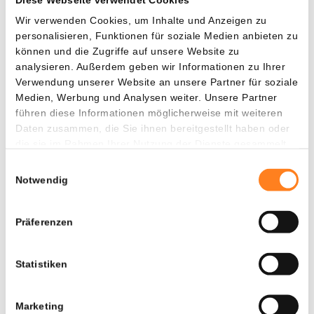
handeln Sie 7 Tage lang ohne Gebühren auf Ihre ersten
Wir verwenden Cookies, um Inhalte und Anzeigen zu
€10.000 an Transaktionen. Diese Aktion ist zeitlich
personalisieren, Funktionen für soziale Medien anbieten zu
begrenzt – also nutzen Sie sie jetzt!
können und die Zugriffe auf unsere Website zu
analysieren. Außerdem geben wir Informationen zu Ihrer
Verwendung unserer Website an unsere Partner für soziale
Eröffnen Sie Ihr Konto und sichern Sie sich 10€ Bonus.
Medien, Werbung und Analysen weiter. Unsere Partner
führen diese Informationen möglicherweise mit weiteren
Verpassen Sie nicht die Chance, direkt von der wachsenden
Daten zusammen, die Sie ihnen bereitgestellt haben oder
Welt der Kryptowährungen zu profitieren!
die sie im Rahmen Ihrer Nutzung der Dienste gesammelt
haben.
Einwilligungsauswahl
10 € Bonus sichern
Notwendig
Sie werden weitergeleitet zu
Präferenzen
26
Statistiken
Marketing