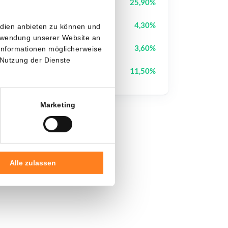
Wiki Cat
WKC
25,90%
Canton
CC
4,30%
edien anbieten zu können und
erwendung unserer Website an
Pudgy Penguins
PENGU
3,60%
 Informationen möglicherweise
 Nutzung der Dienste
Cash Cat
CASHCAT
11,50%
Marketing
Alle zulassen