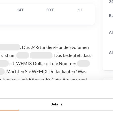
24
14T
30 T
1J
R
Al
. Das 24-Stunden-Handelsvolumen
Al
is ist um
. Das bedeutet, dass
ist. WEMIX Dollar ist die Nummer
. Möchten Sie WEMIX Dollar kaufen? Was
 kaufen, sind: Bitvavo, KuCoin, Binance und
unserer Kauf-/Verkaufsseite.
T
Details
wenn ich...?