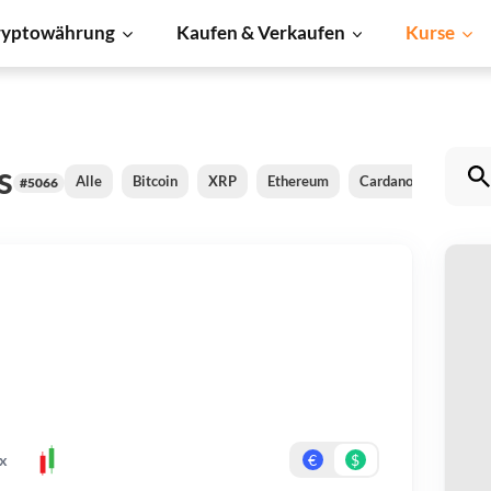
ryptowährung
Kaufen & Verkaufen
Kurse
s
Alle
Bitcoin
XRP
Ethereum
Cardano
BNB
#5066
W
Be
Er
x
€
$