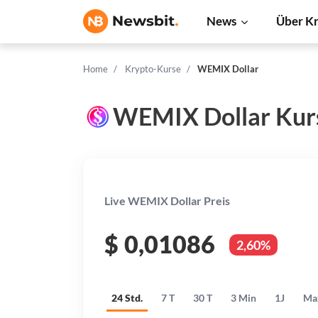
News
Über K
Home
Krypto-Kurse
WEMIX Dollar
WEMIX Dollar Kur
Live WEMIX Dollar Preis
$
0,01086
2,60%
24 Std.
7 T
30 T
3 Min
1J
Ma