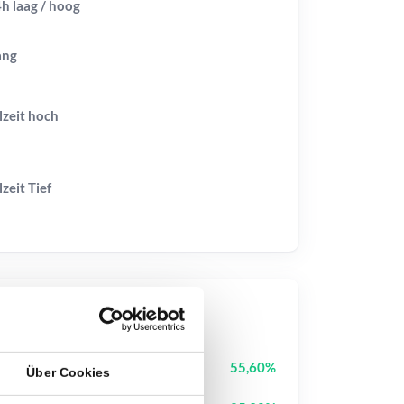
h laag / hoog
ang
lzeit
hoch
lzeit
Tief
op-Kurse
Biconomy
BICO
55,60%
Über Cookies