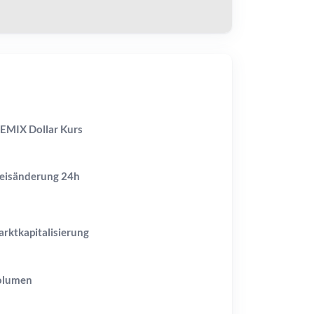
MIX Dollar Kurs
eisänderung
24h
rktkapitalisierung
olumen