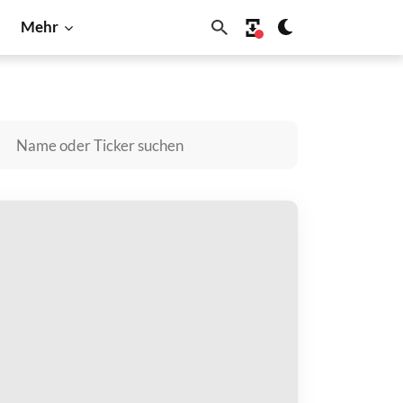
Mehr
Dogecoin
Litecoin
Shiba Inu
Solana
EMIX Dollar kaufen
zahlen mit
$
halten