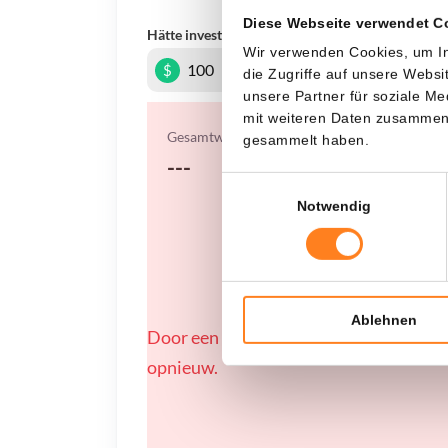
Diese Webseite verwendet C
Hätte investiert
In
Wir verwenden Cookies, um In
$
die Zugriffe auf unsere Webs
unsere Partner für soziale M
mit weiteren Daten zusammen, 
Gesamtwert
gesammelt haben.
---
Einwilligungsauswahl
Notwendig
Ablehnen
Door een fout konden er geen gegevens
opnieuw.