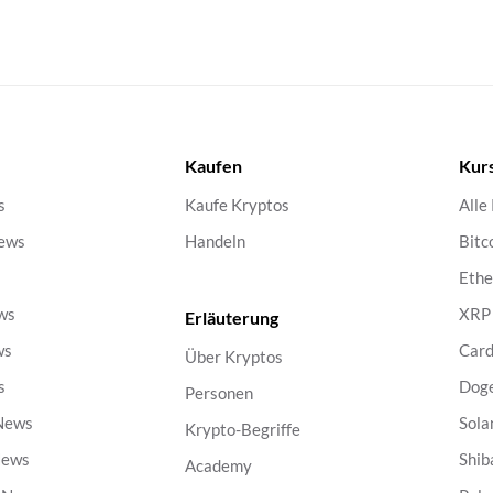
Kaufen
Kur
s
Kaufe Kryptos
Alle
ews
Handeln
Bitc
s
Eth
ws
XRP
Erläuterung
ws
Car
Über Kryptos
s
Dog
Personen
 News
Sola
Krypto-Begriffe
News
Shib
Academy