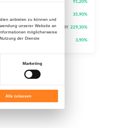
Tutorial
TUT
91,20%
StonkBroker
STONKBROKER
35,90%
edien anbieten zu können und
erwendung unserer Website an
Jimothy The Raccoon
JIMOTHY
229,30%
 Informationen möglicherweise
 Nutzung der Dienste
Pi Network
PI
3,90%
Marketing
Alle zulassen