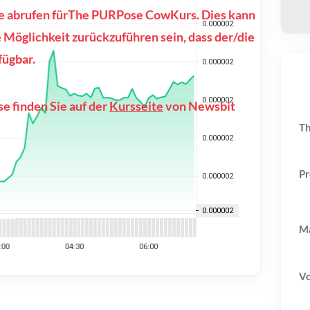
sse abrufen fürThe PURPose CowKurs. Dies kann
 Möglichkeit zurückzuführen sein, dass der/die
fügbar.
e finden Sie auf der
Kursseite
von Newsbit
Th
Pr
Ma
V