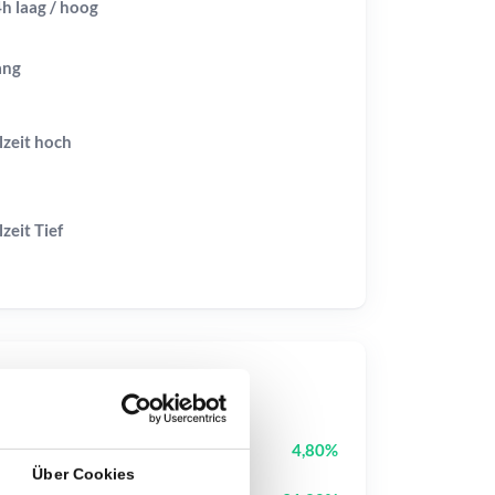
h laag / hoog
ang
lzeit
hoch
lzeit
Tief
op-Kurse
Pudgy Penguins
PENGU
4,80%
Über Cookies