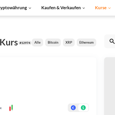
ryptowährung
Kaufen & Verkaufen
Kurse
Kurs
Alle
Bitcoin
XRP
Ethereum
Cardano
#12974
T
Be
Er
x
€
$