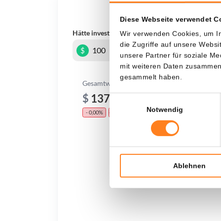
Was, 
Diese Webseite verwendet C
Hätte investiert
In
Wir verwenden Cookies, um In
die Zugriffe auf unsere Webs
$
unsere Partner für soziale M
mit weiteren Daten zusammen, 
gesammelt haben.
Gesamtwert
$
137,68
Einwilligungsauswahl
Notwendig
- 0,00%
- $ 162,32
Ablehnen