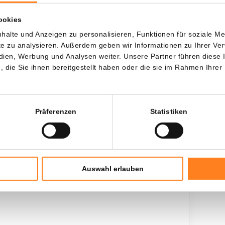
wenn ich...?
ookies
Jede
Seit
halte und Anzeigen zu personalisieren, Funktionen für soziale M
ite zu analysieren. Außerdem geben wir Informationen zu Ihrer V
edien, Werbung und Analysen weiter. Unsere Partner führen diese
die Sie ihnen bereitgestellt haben oder die sie im Rahmen Ihrer
Gesamtinvestition
$
300,00
Präferenzen
Statistiken
Auswahl erlauben