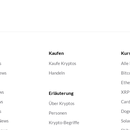
Kaufen
Kur
s
Kaufe Kryptos
Alle
ews
Handeln
Bitc
s
Eth
ws
XRP
Erläuterung
ws
Car
Über Kryptos
s
Dog
Personen
 News
Sola
Krypto-Begriffe