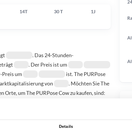
24
14T
30 T
1J
R
Al
ägt
. Das 24-Stunden-
Al
eträgt
. Der Preis ist um
w-Preis um
ist. The PURPose
arktkapitalisierung von
. Möchten Sie The
n Orte, um The PURPose Cow zu kaufen, sind:
itere Anbieter finden Sie auf unserer
T
Details