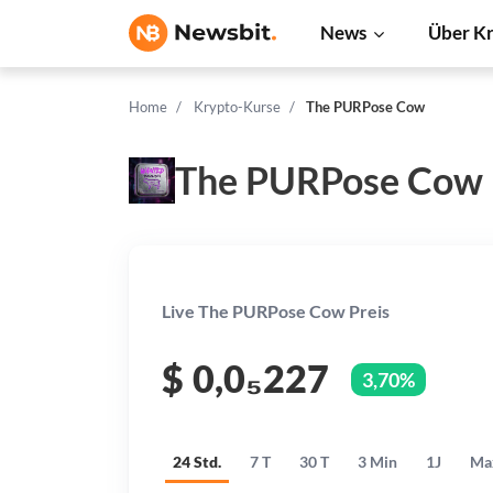
News
Über K
Home
Krypto-Kurse
The PURPose Cow
The PURPose Cow 
Live The PURPose Cow Preis
$
0,0₅227
3,70%
24 Std.
7 T
30 T
3 Min
1J
Ma