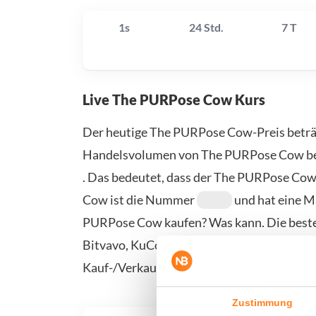
1s
24 Std.
7 T
Live The PURPose Cow Kurs
Der heutige The PURPose Cow-Preis betr
Handelsvolumen von The PURPose Cow b
. Das bedeutet, dass der The PURPose Co
Cow ist die Nummer
und hat eine M
PURPose Cow kaufen? Was kann. Die beste
Bitvavo, KuCoin, Binance und Coinbase. We
Kauf-/Verkaufsseite.
Zustimmung