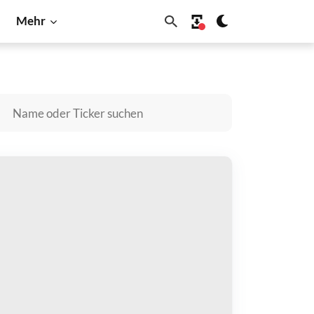
Mehr
BNB
Dogecoin
Litecoin
Shiba Inu
Solana
he PURPose Cow kaufen
zahlen mit
$
halten