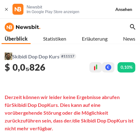
Newsbit
Ansehen
Im Google Play Store anzeigen
Überblick
Statistiken
Erläuterung
News
Skibidi Dop Dop Kurs
#11117
$
0,0₅826
0,10%
€
Derzeit können wir leider keine Ergebnisse abrufen
fürSkibidi Dop DopKurs. Dies kann auf eine
vorübergehende Störung oder die Möglichkeit
zurückzuführen sein, dass der/die Skibidi Dop DopKurs ist
nicht mehr verfügbar.