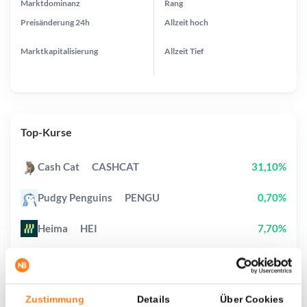
Marktdominanz
Rang
Preisänderung
24h
Allzeit
hoch
Marktkapitalisierung
Allzeit
Tief
Top-Kurse
Cash Cat
CASHCAT
31,10%
Pudgy Penguins
PENGU
0,70%
Heima
HEI
7,70%
Bitcoin
BTC
0,20%
Ethena
ENA
0,50%
Zustimmung
Details
Über Cookies