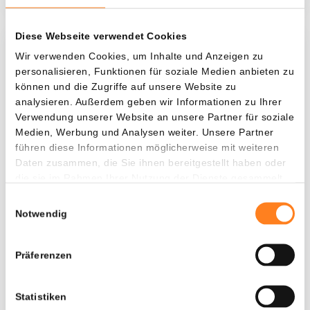
Diese Webseite verwendet Cookies
Was, wenn ich...?
Wir verwenden Cookies, um Inhalte und Anzeigen zu
personalisieren, Funktionen für soziale Medien anbieten zu
Zie hoeveel waarde je vandaag zou hebben als
können und die Zugriffe auf unsere Website zu
je dollar-cost averaging had toegepast op
analysieren. Außerdem geben wir Informationen zu Ihrer
Verwendung unserer Website an unsere Partner für soziale
verschillende cryptocurrencies.
Medien, Werbung und Analysen weiter. Unsere Partner
Hätte investiert
In
führen diese Informationen möglicherweise mit weiteren
Daten zusammen, die Sie ihnen bereitgestellt haben oder
$
die sie im Rahmen Ihrer Nutzung der Dienste gesammelt
haben.
Jede
Seit
Einwilligungsauswahl
Notwendig
Präferenzen
Gesamtwert
---
Statistiken