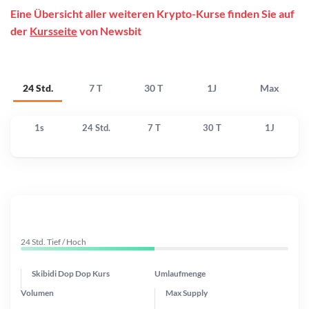
Eine Übersicht aller weiteren Krypto-Kurse finden Sie auf
der
Kursseite
von Newsbit
24 Std.
7 T
30 T
1J
Max
1s
24 Std.
7 T
30 T
1J
24 Std. Tief / Hoch
Skibidi Dop Dop Kurs
Umlaufmenge
Volumen
Max Supply