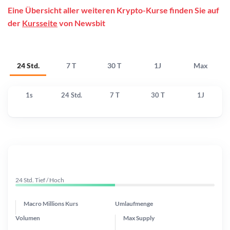
Eine Übersicht aller weiteren Krypto-Kurse finden Sie auf
der
Kursseite
von Newsbit
24 Std.
7 T
30 T
1J
Max
1s
24 Std.
7 T
30 T
1J
24 Std. Tief / Hoch
Macro Millions Kurs
Umlaufmenge
Volumen
Max Supply