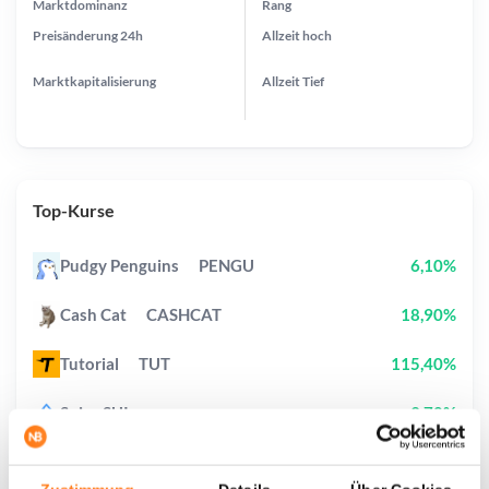
Marktdominanz
Rang
Preisänderung
24h
Allzeit
hoch
Marktkapitalisierung
Allzeit
Tief
Top-Kurse
Pudgy Penguins
PENGU
6,10%
Cash Cat
CASHCAT
18,90%
Tutorial
TUT
115,40%
Sui
SUI
3,70%
StonkBroker
STONKBROKER
24,90%