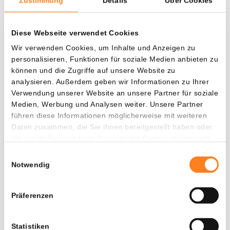
Zustimmung
Details
Über Cookies
Diese Webseite verwendet Cookies
Was, wenn ich...?
Wir verwenden Cookies, um Inhalte und Anzeigen zu
personalisieren, Funktionen für soziale Medien anbieten zu
Zie hoeveel waarde je vandaag zou hebben als
können und die Zugriffe auf unsere Website zu
je dollar-cost averaging had toegepast op
analysieren. Außerdem geben wir Informationen zu Ihrer
verschillende cryptocurrencies.
Verwendung unserer Website an unsere Partner für soziale
Medien, Werbung und Analysen weiter. Unsere Partner
Hätte investiert
In
führen diese Informationen möglicherweise mit weiteren
$
Daten zusammen, die Sie ihnen bereitgestellt haben oder
die sie im Rahmen Ihrer Nutzung der Dienste gesammelt
Jede
Seit
haben.
Einwilligungsauswahl
Notwendig
Präferenzen
Gesamtwert
---
Statistiken