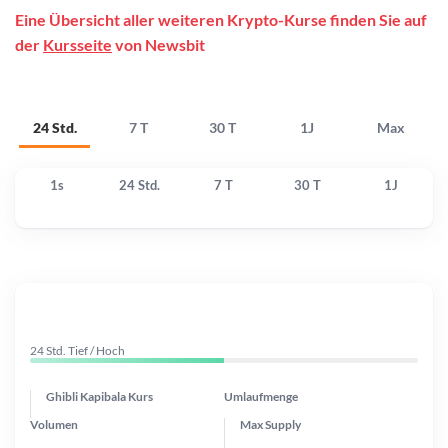
Eine Übersicht aller weiteren Krypto-Kurse finden Sie auf
der
Kursseite
von Newsbit
24 Std.
7 T
30 T
1J
Max
1s
24 Std.
7 T
30 T
1J
24 Std. Tief / Hoch
Ghibli Kapibala Kurs
Umlaufmenge
Volumen
Max Supply