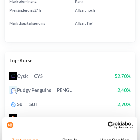
Marktdominanz
Rang
Preisänderung
24h
Allzeit
hoch
Marktkapitalisierung
Allzeit
Tief
Top-Kurse
Cysic
CYS
52,70%
Pudgy Penguins
PENGU
2,40%
Sui
SUI
2,90%
Biconomy
BICO
31,80%
Ondo
ONDO
0,90%