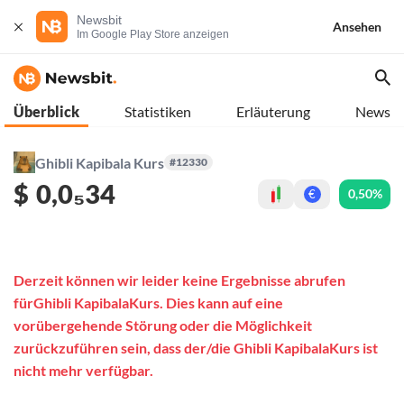
Newsbit
Ansehen
Im Google Play Store anzeigen
Überblick
Statistiken
Erläuterung
News
Ghibli Kapibala Kurs
#12330
$
0,0₅34
0,50%
€
Derzeit können wir leider keine Ergebnisse abrufen
fürGhibli KapibalaKurs. Dies kann auf eine
vorübergehende Störung oder die Möglichkeit
zurückzuführen sein, dass der/die Ghibli KapibalaKurs ist
nicht mehr verfügbar.