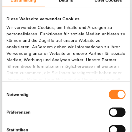
Zustimmung
Details
Über Cookies
Diese Webseite verwendet Cookies
Was, wenn ich...?
Wir verwenden Cookies, um Inhalte und Anzeigen zu
personalisieren, Funktionen für soziale Medien anbieten zu
Zie hoeveel waarde je vandaag zou hebben als
können und die Zugriffe auf unsere Website zu
je dollar-cost averaging had toegepast op
analysieren. Außerdem geben wir Informationen zu Ihrer
verschillende cryptocurrencies.
Verwendung unserer Website an unsere Partner für soziale
Medien, Werbung und Analysen weiter. Unsere Partner
Hätte investiert
In
führen diese Informationen möglicherweise mit weiteren
$
Daten zusammen, die Sie ihnen bereitgestellt haben oder
die sie im Rahmen Ihrer Nutzung der Dienste gesammelt
Jede
Seit
haben.
Einwilligungsauswahl
Notwendig
Präferenzen
Gesamtwert
---
Statistiken