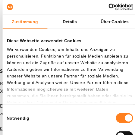
Gewinnmitnahmen und starken Korrekturen führen.
Damit entsteht laut Glassnode ein bemerkenswertes Bild:
Zustimmung
Details
Über Cookies
Die Marktstruktur von Bitcoin wird stärker, während
Anleger gleichzeitig vorsichtig über das nächste große
Kursmoment bleiben.
Diese Webseite verwendet Cookies
Wir verwenden Cookies, um Inhalte und Anzeigen zu
Diese Kombination hält den Markt vorerst spannend.
personalisieren, Funktionen für soziale Medien anbieten zu
können und die Zugriffe auf unsere Website zu analysieren.
Außerdem geben wir Informationen zu Ihrer Verwendung
Schon deine 15 XRP als Willkommensbonus beansprucht?
unserer Website an unsere Partner für soziale Medien,
Werbung und Analysen weiter. Unsere Partner führen diese
Bitvavo in Zusammenarbeit mit Newsbit bietet dir aktuell
15
Informationen möglicherweise mit weiteren Daten
XRP als Geschenk
. Die Aktion ist nur für kurze Zeit gültig.
zusammen, die Sie ihnen bereitgestellt haben oder die sie im
Rahmen Ihrer Nutzung der Dienste gesammelt haben.
Eröffne ein Konto und zahle mindestens 30€ ein, um den Bonus
Einwilligungsauswahl
zu erhalten.
Notwendig
👉 Konto eröffnen und 15 XRP gratis erhalten