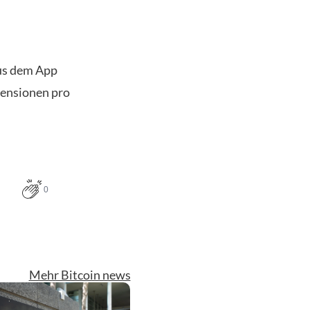
us dem App
zensionen pro
0
Mehr Bitcoin news