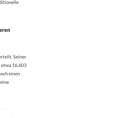
ditionelle
heren
teilt. Seiner
on etwa 16.603
noch einen
 eine