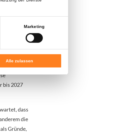
nstitutionelle
ven
en, anstatt
Marketing
Alle zulassen
bweicht.
ise
r bis 2027
wartet, dass
 anderem die
 als Gründe,