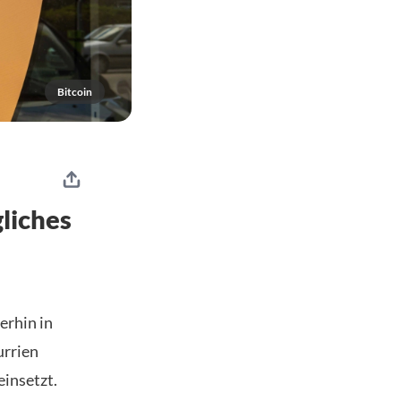
Bitcoin
gliches
terhin in
urrien
einsetzt.