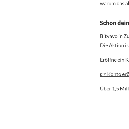
warum das al
Schon dei
Bitvavo in Z
Die Aktion is
Eröffne ein 
👉 Konto erö
Über 1,5 Mil