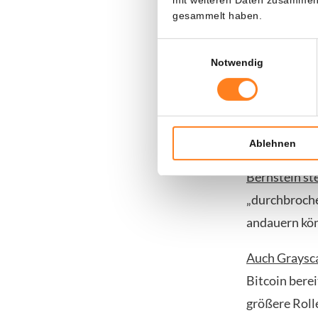
mittlerweile 
gesammelt haben.
Beteiligung, 
aufbauen. Da
Einwilligungsauswahl
Notwendig
einem strikt
Große Akte
Ablehnen
Fidelity ist 
Bernstein ste
„durchbroche
andauern kö
Auch Graysc
Bitcoin bere
größere Roll