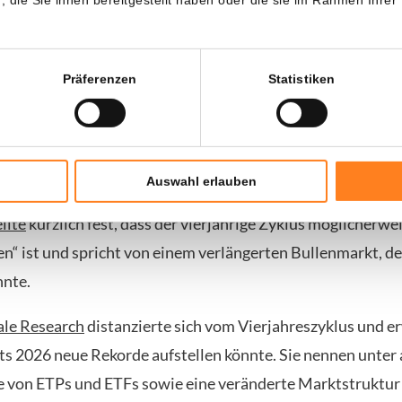
stärker im Einklang mit traditionellen Märkten durch die i
wie die
Bitcoin-ETFs
und Unternehmen, die
Bitcoin-Reser
durch könnte sich das Timing mehr an Makrozyklen anpass
Präferenzen
Statistiken
en vierjährigen Halving-Rhythmus zu folgen.
ure zweifeln am 4-Jahres-Zyklus
Auswahl erlauben
nicht die einzige, die vom klassischen „4-Jahres-Narrativ“ a
llte
kürzlich fest, dass der vierjährige Zyklus möglicherwe
n“ ist und spricht von einem verlängerten Bullenmarkt, de
nnte.
ale Research
distanzierte sich vom Vierjahreszyklus und er
its 2026 neue Rekorde aufstellen könnte. Sie nennen unter
e von ETPs und ETFs sowie eine veränderte Marktstruktur