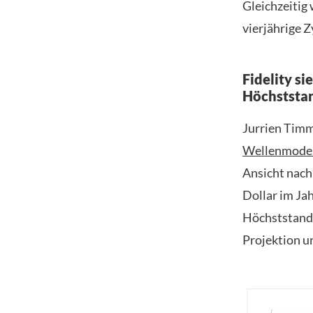
Gleichzeitig
vierjährige Z
Fidelity s
Höchststa
Jurrien Timme
Wellenmodel
Ansicht nach 
Dollar im Ja
Höchststand 
Projektion un