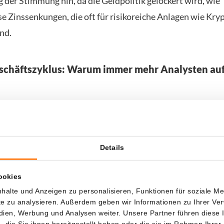
 der Stimmung hin, da die Geldpolitik gelockert wird, wie
se Zinssenkungen, die oft für risikoreiche Anlagen wie Kry
ind.
schäftszyklus: Warum immer mehr Analysten auf 
lving-Zyklus wird in diesem Zyklus stark auf den Geschäf
klus verwiesen: wie die Wirtschaft läuft und wie viel Liquid
gt.
Analysten
betrachten dabei Indikatoren wie den ISM 
Details
imaindex in der Industrie). Die Idee: Wenn Wirtschaft und 
blich ihren Höhepunkt erreichen, könnte auch der BTC-Zykl
ookies
ewohnt.
halte und Anzeigen zu personalisieren, Funktionen für soziale M
ite zu analysieren. Außerdem geben wir Informationen zu Ihrer V
ch zu den aktuellen Marktbeobachtungen: Bitcoin bewegt 
edien, Werbung und Analysen weiter. Unsere Partner führen diese
die Sie ihnen bereitgestellt haben oder die sie im Rahmen Ihrer