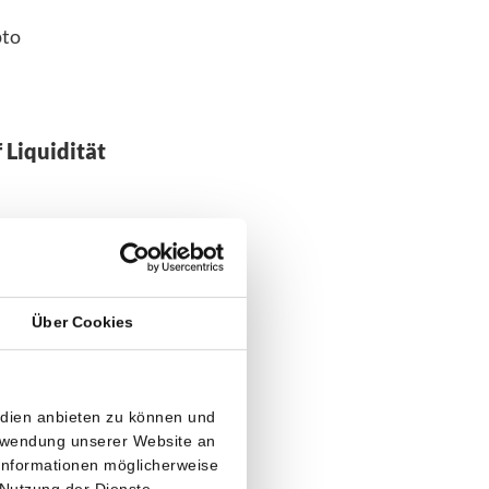
pto
Liquidität
ts- und
ität in das
PMI
Über Cookies
Liquidität
us länger
edien anbieten zu können und
erwendung unserer Website an
sich
 Informationen möglicherweise
 Nutzung der Dienste