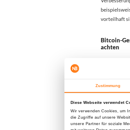
Verbesserung
beispielswei
vorteilhaft s
Bitcoin-Ge
achten
Neben dem Ha
Liquiditätszy
System gelan
Zustimmung
(Geschäftskl
später als ü
Diese Webseite verwendet C
dauern als g
Wir verwenden Cookies, um In
die Zugriffe auf unsere Webs
Das passt au
unsere Partner für soziale M
mit weiteren Daten zusammen, 