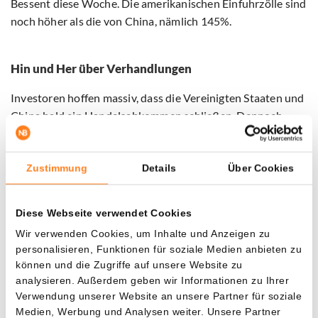
Bessent diese Woche. Die amerikanischen Einfuhrzölle sind
noch höher als die von China, nämlich 145%.
Hin und Her über Verhandlungen
Investoren hoffen massiv, dass die Vereinigten Staaten und
China bald ein Handelsabkommen schließen. Dennoch
widersprechen sich beide Länder weiterhin über den
Fortschritt der Gespräche. Präsident Trump behauptet seit
Wochen, dass
Verhandlungen im Gange sind
und
Zustimmung
Details
Über Cookies
wiederholte heute, dass er „mehrmals“ Kontakt mit China
gehabt habe. Peking bestreitet jedoch konsequent, dass
Diese Webseite verwendet Cookies
Gespräche stattfinden. Es bleibt also ein klassischer Fall
Wir verwenden Cookies, um Inhalte und Anzeigen zu
von Wort gegen Wort.
personalisieren, Funktionen für soziale Medien anbieten zu
Sichern Sie sich jetzt den 20 € Bonus – nur für kurze
können und die Zugriffe auf unsere Website zu
Zeit mit Bitvavo powered by Hyphe
analysieren. Außerdem geben wir Informationen zu Ihrer
Verwendung unserer Website an unsere Partner für soziale
Nutzen Sie die einzigartige Zusammenarbeit zwischen
Medien, Werbung und Analysen weiter. Unsere Partner