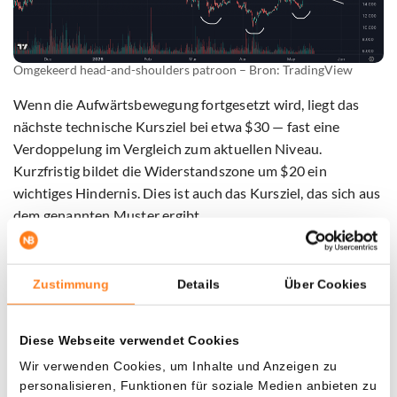
Omgekeerd head-and-shoulders patroon – Bron: TradingView
Wenn die Aufwärtsbewegung fortgesetzt wird, liegt das
nächste technische Kursziel bei etwa $30 — fast eine
Verdoppelung im Vergleich zum aktuellen Niveau.
Kurzfristig bildet die Widerstandszone um $20 ein
wichtiges Hindernis. Dies ist auch das Kursziel, das sich aus
dem genannten Muster ergibt.
Ausblick: $20 als erste Herausforderung
Zustimmung
Details
Über Cookies
LINK scheint den Abwärtstrend durchbrochen zu haben.
Mit einem klaren ‘Break of Structure’ dürfen Investoren
Diese Webseite verwendet Cookies
wieder vorsichtig nach oben schauen. Entscheidend ist,
Wir verwenden Cookies, um Inhalte und Anzeigen zu
dass der Kurs über dem jüngsten Tief von $13 bleibt. Sollte
personalisieren, Funktionen für soziale Medien anbieten zu