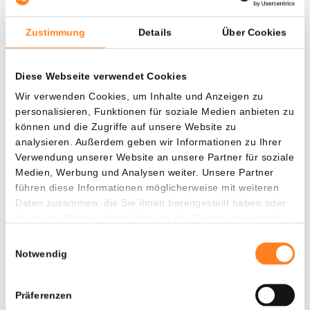
Gewinn). Beide wachsen weit weniger stark als Hyperliquid.
Zustimmung
Details
Über Cookies
Investoren machen laut Hougan zudem einen Denkfehler.
Sie sehen Hyperliquid weiterhin als Kryptobörse, während
Diese Webseite verwendet Cookies
die Plattform auf den weltweiten Markt von 600 Billionen
Dollar an Vermögenswerten abzielt.
Wir verwenden Cookies, um Inhalte und Anzeigen zu
personalisieren, Funktionen für soziale Medien anbieten zu
können und die Zugriffe auf unsere Website zu
Höchster Kurs aller Zeiten in Reichweite
analysieren. Außerdem geben wir Informationen zu Ihrer
Verwendung unserer Website an unsere Partner für soziale
Während der Großteil des Kryptomarktes erneut einen
Medien, Werbung und Analysen weiter. Unsere Partner
schwierigen Tag erlebt, legt HYPE um fast 5 Prozent zu. In
führen diese Informationen möglicherweise mit weiteren
Daten zusammen, die Sie ihnen bereitgestellt haben oder
der vergangenen Woche verzeichnete der Kurs sogar ein
die sie im Rahmen Ihrer Nutzung der Dienste gesammelt
Plus von fast 29 Prozent.
haben.
Einwilligungsauswahl
Notwendig
Zum ersten Mal seit Oktober letzten Jahres wird die Coin
wieder für 50 Dollar pro Stück gehandelt. Seit vergangenen
Donnerstag ist der Kurs bereits um 34 Prozent gestiegen.
Präferenzen