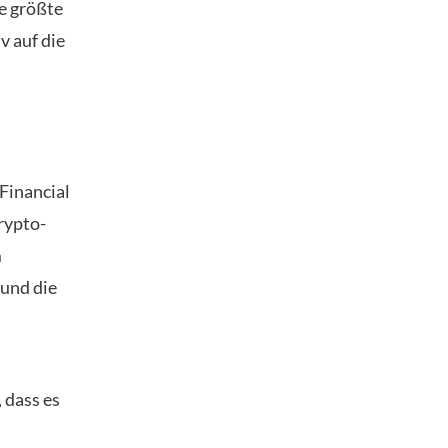
e größte
v auf die
 Financial
rypto-
m
 und die
 dass es