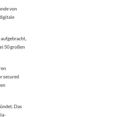
tunde von
digitale
g aufgebracht,
ei 50 großen
ren
or secured
ien
ündet. Das
ia-