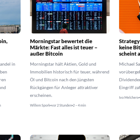
oin,
Morningstar bewertet die
Strategy
Märkte: Fast alles ist teuer –
keine Bi
außer Bitcoin
scheint 
andel in
Morningstar hält Aktien, Gold und
Michael Say
iben
Immobilien historisch für teuer, während
vorüberge
ren
Öl und Bitcoin nach den jüngsten
Dividende
und
Rückgängen für Anleger attraktiver
Eingriff za
erscheinen.
Ivo Melchers
n
Willem Spork
vor 2 Stunden
2 – 4 min