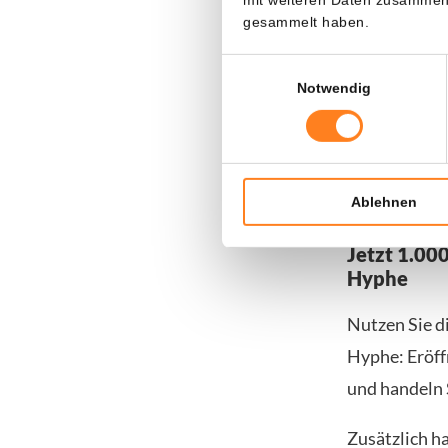
diese Invest
gesammelt haben.
und Diskrimi
Einwilligungsauswahl
Amerikaner u
Notwendig
Es ist nicht
arbeitet auc
einer eigene
Ablehnen
Jetzt 1.00
Hyphe
Nutzen Sie d
Hyphe: Eröff
und handeln 
Zusätzlich h