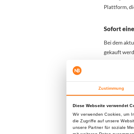
Plattform, di
Sofort ein
Bei dem aktu
gekauft werd
börsennotie
würde Trump 
Der CEO und 
Zustimmung
Pressemittei
Diese Webseite verwendet C
„Wir sehen Bi
Wir verwenden Cookies, um In
wird Trump M
die Zugriffe auf unsere Webs
unsere Partner für soziale M
Vermögenswer
mit weiteren Daten zusammen, 