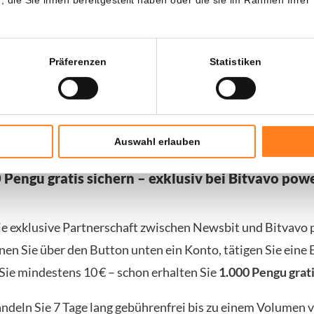
ition wird unserem Unternehmen helfen, sich gegen Einsc
nierung durch Finanzinstitute zu schützen – etwas, womit 
nd amerikanische Unternehmen konfrontiert sind.“
Präferenzen
Statistiken
 der erste Schritt von Trump Media in die Kryptowelt. Das
h noch an der Einführung mehrerer Kryptofonds und wäre 
n Münze und Wallet beschäftigt.
Auswahl erlauben
0 Pengu gratis sichern – exklusiv bei Bitvavo pow
ie exklusive Partnerschaft zwischen Newsbit und Bitvavo
nen Sie über den Button unten ein Konto, tätigen Sie eine
Sie mindestens 10 € – schon erhalten Sie
1.000 Pengu grati
andeln Sie 7 Tage lang gebührenfrei bis zu einem Volumen v