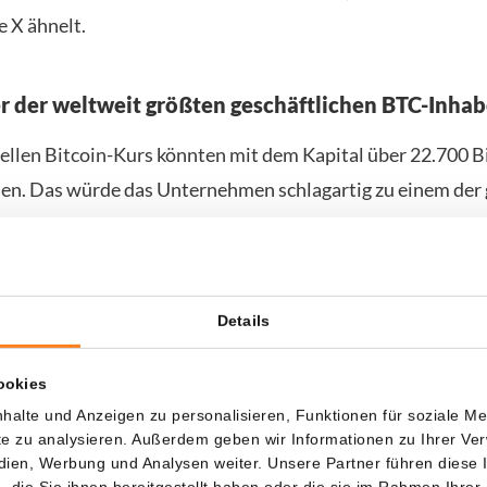
e X ähnelt.
er der weltweit größten geschäftlichen BTC-Inhab
ellen Bitcoin-Kurs könnten mit dem Kapital über 22.700 B
en. Das würde das Unternehmen schlagartig zu einem der
rten BTC-Inhaber weltweit machen. Laut
Daten
von Bitcoi
Media auf den vierten Platz kommen.
Vorsitzende von Trump Media, Devin Nunes, schreibt folg
Details
lung:
ookies
tcoin als das ultimative Mittel zur finanziellen Freiheit, u
halte und Anzeigen zu personalisieren, Funktionen für soziale M
edia Kryptowährungen als einen wichtigen Bestandteil u
ite zu analysieren. Außerdem geben wir Informationen zu Ihrer V
edien, Werbung und Analysen weiter. Unsere Partner führen diese
te halten. Dies ist unsere erste Übernahme eines Kronju
die Sie ihnen bereitgestellt haben oder die sie im Rahmen Ihrer