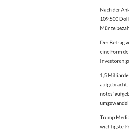
Nach der Ank
109.500 Dolla
Münze bezah
Der Betrag vo
eine Form de
Investoren 
1,5 Milliard
aufgebracht.
notes’ aufgeb
umgewandelt
Trump Media
wichtigste P