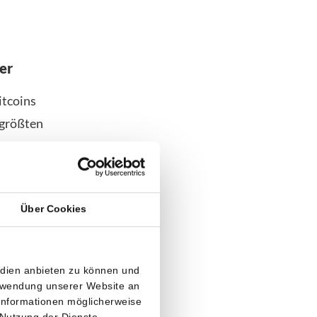
er
itcoins
 größten
n Treasuries
endes in der
Über Cookies
nd ab sofort
edien anbieten zu können und
nserer
erwendung unserer Website an
 Informationen möglicherweise
wels, und
 Nutzung der Dienste