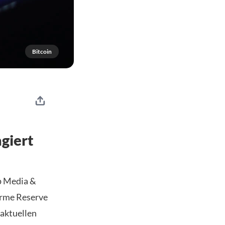
Bitcoin
agiert
p Media &
orme Reserve
 aktuellen