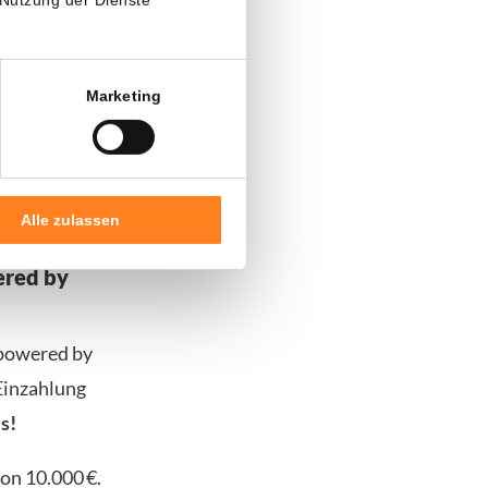
hüchterung
viele
Marketing
 Unternehmen
sogar mit
Alle zulassen
ered by
 powered by
 Einzahlung
s!
on 10.000 €.