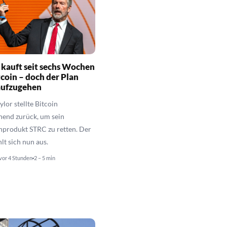
 kauft seit sechs Wochen
tcoin – doch der Plan
aufzugehen
lor stellte Bitcoin
hend zurück, um sein
nprodukt STRC zu retten. Der
hlt sich nun aus.
vor 4 Stunden
2 – 5 min