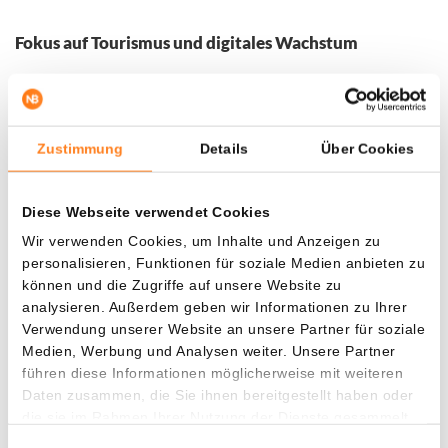
Fokus auf Tourismus und digitales Wachstum
Die bhutanische Regierung setzt in den letzten Jahren stark
darauf, die touristischen Einnahmen zu erhöhen. Mit der
Einführung von Kryptozahlungen hofft das Land, dass der
Zustimmung
Details
Über Cookies
Tourismus in Zukunft 20% des BIP ausmachen wird. Bhutan
stärkt damit seine Reputation als Vorreiter an der
Schnittstelle von Technologie und Nachhaltigkeit.
Diese Webseite verwendet Cookies
Wir verwenden Cookies, um Inhalte und Anzeigen zu
personalisieren, Funktionen für soziale Medien anbieten zu
Fordere heute noch 10 € gratis und zahle keine
können und die Zugriffe auf unsere Website zu
Handelsgebühren für die ersten 10.000 €!
analysieren. Außerdem geben wir Informationen zu Ihrer
Verwendung unserer Website an unsere Partner für soziale
Nutze diese einzigartige Chance mit Newsbit und Bitvavo,
Medien, Werbung und Analysen weiter. Unsere Partner
indem du jetzt ein Konto über den untenstehenden Button
führen diese Informationen möglicherweise mit weiteren
erstellst. Zahle nur 10 € ein und erhalte sofort 10 € gratis.
Daten zusammen, die Sie ihnen bereitgestellt haben oder
Außerdem kannst du 7 Tage lang ohne Kosten über deine
die sie im Rahmen Ihrer Nutzung der Dienste gesammelt
ersten 10.000 € an Transaktionen handeln. Starte heute
haben.